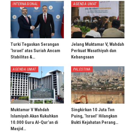
INTERNASIONAL
AGENDA UMAT
Turki Tegaskan Serangan
Jelang Muktamar V, Wahdah
‘Israel’ atas Suriah Ancam
Perkuat Wasathiyah dan
Stabilitas &…
Kebangsaan
AGENDA UMAT
PALESTINA
Muktamar V Wahdah
Singkirkan 10 Juta Ton
Islamiyah Akan Kukuhkan
Puing, ‘Israel’ Hilangkan
10.000 Guru Al-Qur’an di
Bukti Kejahatan Perang…
Masjid…