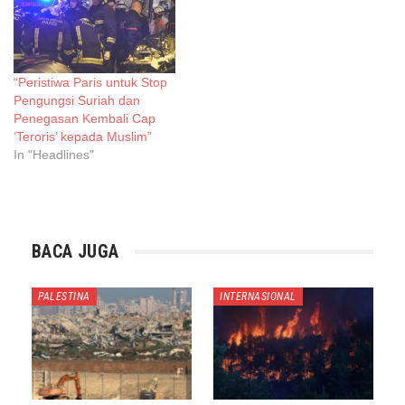
“Peristiwa Paris untuk Stop
Pengungsi Suriah dan
Penegasan Kembali Cap
‘Teroris’ kepada Muslim”
In "Headlines"
BACA JUGA
PALESTINA
INTERNASIONAL