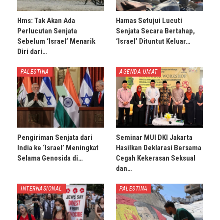
Hms: Tak Akan Ada
Hamas Setujui Lucuti
Perlucutan Senjata
Senjata Secara Bertahap,
Sebelum ‘Israel’ Menarik
‘Israel’ Dituntut Keluar…
Diri dari…
PALESTINA
AGENDA UMAT
Pengiriman Senjata dari
Seminar MUI DKI Jakarta
India ke ‘Israel’ Meningkat
Hasilkan Deklarasi Bersama
Selama Genosida di…
Cegah Kekerasan Seksual
dan…
INTERNASIONAL
PALESTINA