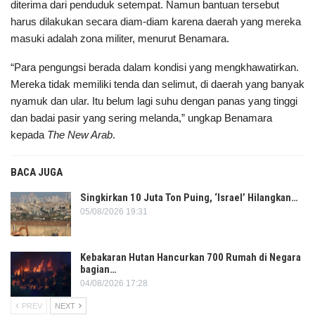
diterima dari penduduk setempat. Namun bantuan tersebut
harus dilakukan secara diam-diam karena daerah yang mereka
masuki adalah zona militer, menurut Benamara.
“Para pengungsi berada dalam kondisi yang mengkhawatirkan.
Mereka tidak memiliki tenda dan selimut, di daerah yang banyak
nyamuk dan ular. Itu belum lagi suhu dengan panas yang tinggi
dan badai pasir yang sering melanda,” ungkap Benamara
kepada
The
New Arab
.
BACA JUGA
Singkirkan 10 Juta Ton Puing, ‘Israel’ Hilangkan…
05/08/2026 19:31
Kebakaran Hutan Hancurkan 700 Rumah di Negara
bagian…
04/08/2026 17:28
PREV
NEXT