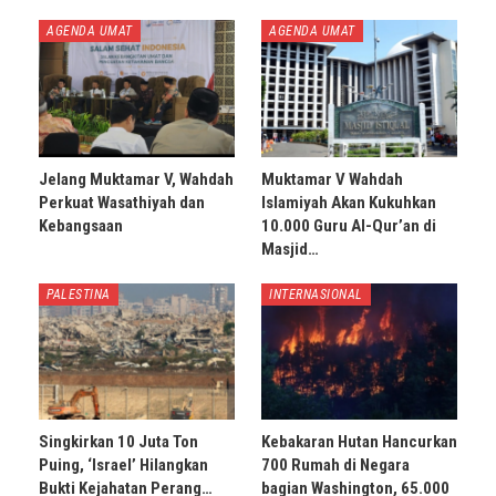
AGENDA UMAT
AGENDA UMAT
Jelang Muktamar V, Wahdah
Muktamar V Wahdah
Perkuat Wasathiyah dan
Islamiyah Akan Kukuhkan
Kebangsaan
10.000 Guru Al-Qur’an di
Masjid…
PALESTINA
INTERNASIONAL
Singkirkan 10 Juta Ton
Kebakaran Hutan Hancurkan
Puing, ‘Israel’ Hilangkan
700 Rumah di Negara
Bukti Kejahatan Perang…
bagian Washington, 65.000