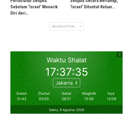
Perlucutan Senjata
Senjata Secara Bertahap,
Sebelum ‘Israel’ Menarik
‘Israel’ Dituntut Keluar…
Diri dari…
SELANJUTNYA ...