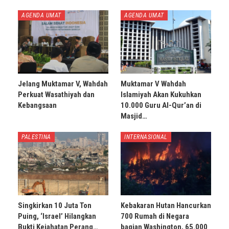
AGENDA UMAT
AGENDA UMAT
Jelang Muktamar V, Wahdah
Muktamar V Wahdah
Perkuat Wasathiyah dan
Islamiyah Akan Kukuhkan
Kebangsaan
10.000 Guru Al-Qur’an di
Masjid…
PALESTINA
INTERNASIONAL
Singkirkan 10 Juta Ton
Kebakaran Hutan Hancurkan
Puing, ‘Israel’ Hilangkan
700 Rumah di Negara
Bukti Kejahatan Perang…
bagian Washington, 65.000