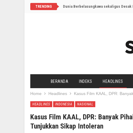
Dunia Berbelasungkawa sekaligus Desak I
TRENDING
BERANDA
INDEKS
HEADLINES
Home
Headlines
Kasus Film KAAL, DPR: Banyak
HEADLINES
INDONESIA
NASIONAL
Kasus Film KAAL, DPR: Banyak Pih
Tunjukkan Sikap Intoleran