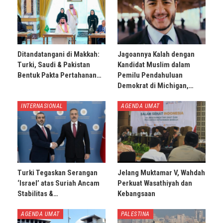
Ditandatangani di Makkah:
Jagoannya Kalah dengan
Turki, Saudi & Pakistan
Kandidat Muslim dalam
Bentuk Pakta Pertahanan…
Pemilu Pendahuluan
Demokrat di Michigan,…
INTERNASIONAL
AGENDA UMAT
Turki Tegaskan Serangan
Jelang Muktamar V, Wahdah
‘Israel’ atas Suriah Ancam
Perkuat Wasathiyah dan
Stabilitas &…
Kebangsaan
AGENDA UMAT
PALESTINA