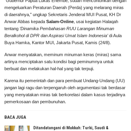
“Gubernur Papua Lukas Enembe, sudah mencontohkan dengan
mengeluarkan Peraturan Daerah (Perda) yang melarang miras
di daerahnya,” ungkap Sekretaris Jenderal MUI Pusat, KH Dr
Anwar Abbas kepada
Salam-Online
, usai kegiatan Halaqah
tentang
‘Dinamika Pembahasan RUU Larangan Minuman
Beralkohol di DPR dan Aspirasi Umat Islam Indonesia’
di Aula
Buya Hamka, Kantor MUI, Jakarta Pusat, Kamis (24/8).
Anwar menyatakan, meminum minuman keras (miras) sama
artinya menciptakan satu kondisi bagi peminumnya untuk
berbuat dan melakukan hal-hal yang tak terpuji.
Karena itu pemerintah dan para pembuat Undang-Undang (UU)
jangan lagi ragu dan terpengaruh oleh argumentasi tak berdasar
yang menyatakan miras tak berkorelasi dalam kasus terjadinya
pemerkosaan dan pembunuhan.
BACA JUGA
Ditandatangani di Makkah: Turki, Saudi &