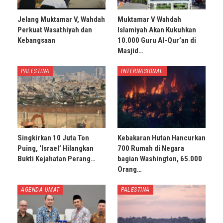
Jelang Muktamar V, Wahdah
Muktamar V Wahdah
Perkuat Wasathiyah dan
Islamiyah Akan Kukuhkan
Kebangsaan
10.000 Guru Al-Qur’an di
Masjid…
PALESTINA
INTERNASIONAL
Singkirkan 10 Juta Ton
Kebakaran Hutan Hancurkan
Puing, ‘Israel’ Hilangkan
700 Rumah di Negara
Bukti Kejahatan Perang…
bagian Washington, 65.000
Orang…
AGENDA UMAT
PALESTINA