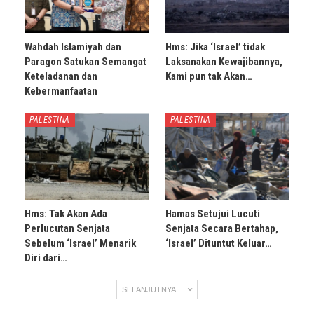
Wahdah Islamiyah dan
Hms: Jika ‘Israel’ tidak
Paragon Satukan Semangat
Laksanakan Kewajibannya,
Keteladanan dan
Kami pun tak Akan…
Kebermanfaatan
PALESTINA
PALESTINA
Hms: Tak Akan Ada
Hamas Setujui Lucuti
Perlucutan Senjata
Senjata Secara Bertahap,
Sebelum ‘Israel’ Menarik
‘Israel’ Dituntut Keluar…
Diri dari…
SELANJUTNYA ...