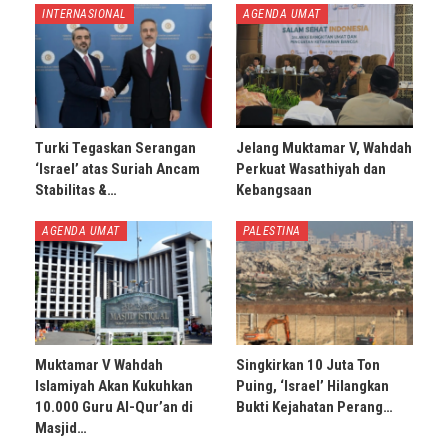
INTERNASIONAL
AGENDA UMAT
Turki Tegaskan Serangan
Jelang Muktamar V, Wahdah
‘Israel’ atas Suriah Ancam
Perkuat Wasathiyah dan
Stabilitas &…
Kebangsaan
AGENDA UMAT
PALESTINA
Muktamar V Wahdah
Singkirkan 10 Juta Ton
Islamiyah Akan Kukuhkan
Puing, ‘Israel’ Hilangkan
10.000 Guru Al-Qur’an di
Bukti Kejahatan Perang…
Masjid…