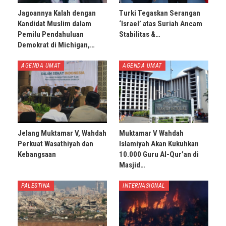
Jagoannya Kalah dengan
Turki Tegaskan Serangan
Kandidat Muslim dalam
‘Israel’ atas Suriah Ancam
Pemilu Pendahuluan
Stabilitas &…
Demokrat di Michigan,…
AGENDA UMAT
AGENDA UMAT
Jelang Muktamar V, Wahdah
Muktamar V Wahdah
Perkuat Wasathiyah dan
Islamiyah Akan Kukuhkan
Kebangsaan
10.000 Guru Al-Qur’an di
Masjid…
PALESTINA
INTERNASIONAL