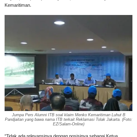
Kemaritiman.
Jumpa Pers Alumni ITB soal klaim Menko Kemaritiman Luhut B
Pandjaitan yang bawa nama ITB terkait Reklamasi Tolak Jakarta. (Foto:
EZ/Salam-Online)
“Tidak ada relevansinya dengan posisinya sebagai Ketua