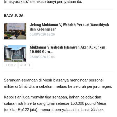
(masyarakat),” demikian bunyi pernyataan itu.
BACA JUGA
Jelang Muktamar V, Wahdah Perkuat Wasathiyah
dan Kebangsaan
06/08/2026 19:26
Muktamar V Wahdah Islamiyah Akan Kukuhkan
10.000 Guru…
06/08/2026 19:04
PREV
NEXT
Serangan-serangan di Mesir biasanya mengincar personel
militer di Sinai Utara sebelum meluas ke seluruh penjuru negeri.
Kepolisian juga menyita tiga senapan, bahan peledak dan
saluran listrik serta uang tunai sebesar 160.000 pound Mesir
(sekitar Rp122 juta), menurut pernyataan itu, lansir
Xinhua
.