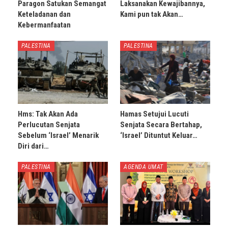
Paragon Satukan Semangat
Laksanakan Kewajibannya,
Keteladanan dan
Kami pun tak Akan…
Kebermanfaatan
PALESTINA
PALESTINA
Hms: Tak Akan Ada
Hamas Setujui Lucuti
Perlucutan Senjata
Senjata Secara Bertahap,
Sebelum ‘Israel’ Menarik
‘Israel’ Dituntut Keluar…
Diri dari…
PALESTINA
AGENDA UMAT