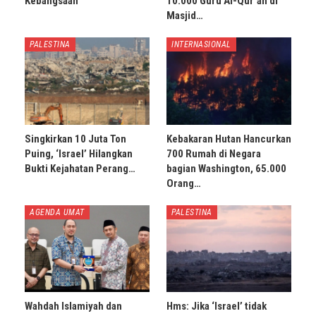
Kebangsaan
10.000 Guru Al-Qur’an di
Masjid…
PALESTINA
INTERNASIONAL
Singkirkan 10 Juta Ton
Kebakaran Hutan Hancurkan
Puing, ‘Israel’ Hilangkan
700 Rumah di Negara
Bukti Kejahatan Perang…
bagian Washington, 65.000
Orang…
AGENDA UMAT
PALESTINA
Wahdah Islamiyah dan
Hms: Jika ‘Israel’ tidak