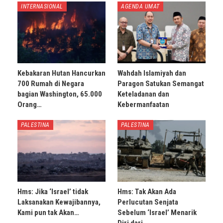
INTERNASIONAL
AGENDA UMAT
Kebakaran Hutan Hancurkan
Wahdah Islamiyah dan
700 Rumah di Negara
Paragon Satukan Semangat
bagian Washington, 65.000
Keteladanan dan
Orang…
Kebermanfaatan
PALESTINA
PALESTINA
Hms: Jika ‘Israel’ tidak
Hms: Tak Akan Ada
Laksanakan Kewajibannya,
Perlucutan Senjata
Kami pun tak Akan…
Sebelum ‘Israel’ Menarik
Diri dari…