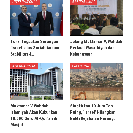
INTERNASIONAL
AGENDA UMAT
Turki Tegaskan Serangan
Jelang Muktamar V, Wahdah
‘Israel’ atas Suriah Ancam
Perkuat Wasathiyah dan
Stabilitas &…
Kebangsaan
AGENDA UMAT
PALESTINA
Muktamar V Wahdah
Singkirkan 10 Juta Ton
Islamiyah Akan Kukuhkan
Puing, ‘Israel’ Hilangkan
10.000 Guru Al-Qur’an di
Bukti Kejahatan Perang…
Masjid…