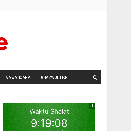
...
WAWANCARA
GHAZWUL FIKRI
I
SURAT PEMBACA
ZIONISME
DUT PANDANG
SILATURRAHIM