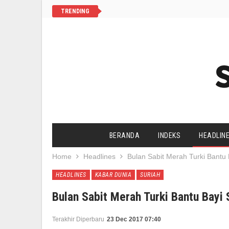
TRENDING
BERANDA
INDEKS
HEADLIN
Home
Headlines
Bulan Sabit Merah Turki Bantu 
SALAM CHANNEL
YAA SALAAM
HEADLINES
KABAR DUNIA
SURIAH
AGENDA UMAT
HIDUP SEHAT
Bulan Sabit Merah Turki Bantu Bayi 
Terakhir Diperbaru
23 Dec 2017 07:40