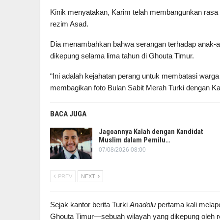
Kinik menyatakan, Karim telah membangunkan rasa 
rezim Asad.
Dia menambahkan bahwa serangan terhadap anak-ana
dikepung selama lima tahun di Ghouta Timur.
“Ini adalah kejahatan perang untuk membatasi warga s
membagikan foto Bulan Sabit Merah Turki dengan Kar
BACA JUGA
Jagoannya Kalah dengan Kandidat
Muslim dalam Pemilu…
07/08/2026 08:00
PREV
NEXT
Sejak kantor berita Turki
Anadolu
pertama kali melap
Ghouta Timur—sebuah wilayah yang dikepung oleh 