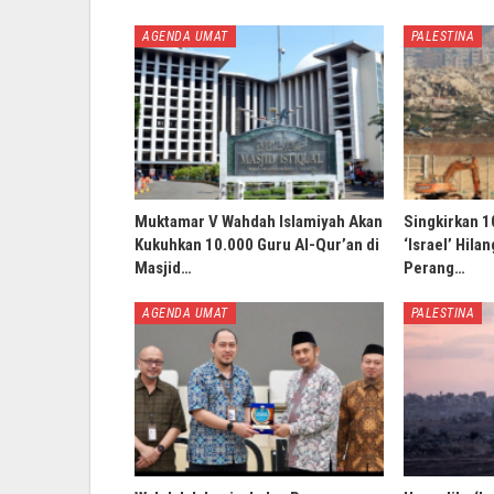
AGENDA UMAT
PALESTINA
Muktamar V Wahdah Islamiyah Akan
Singkirkan 1
Kukuhkan 10.000 Guru Al-Qur’an di
‘Israel’ Hila
Masjid…
Perang…
AGENDA UMAT
PALESTINA