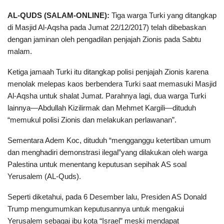
AL-QUDS (SALAM-ONLINE):
Tiga warga Turki yang ditangkap
di Masjid Al-Aqsha pada Jumat 22/12/2017) telah dibebaskan
dengan jaminan oleh pengadilan penjajah Zionis pada Sabtu
malam.
Ketiga jamaah Turki itu ditangkap polisi penjajah Zionis karena
menolak melepas kaos berbendera Turki saat memasuki Masjid
Al-Aqsha untuk shalat Jumat. Parahnya lagi, dua warga Turki
lainnya—Abdullah Kizilirmak dan Mehmet Kargili—dituduh
“memukul polisi Zionis dan melakukan perlawanan”.
Sementara Adem Koc, dituduh “mengganggu ketertiban umum
dan menghadiri demonstrasi ilegal”yang dilakukan oleh warga
Palestina untuk menentang keputusan sepihak AS soal
Yerusalem (AL-Quds).
Seperti diketahui, pada 6 Desember lalu, Presiden AS Donald
Trump mengumumkan keputusannya untuk mengakui
Yerusalem sebagai ibu kota “Israel” meski mendapat