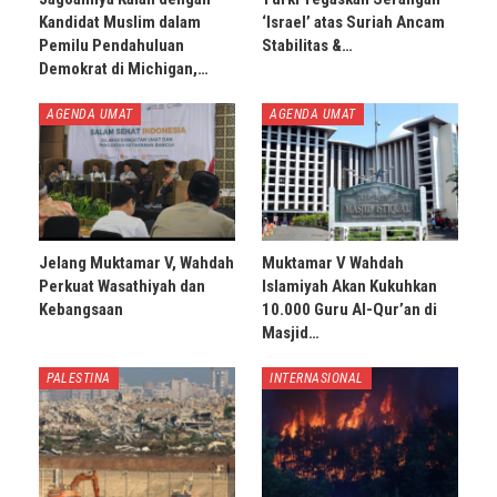
Kandidat Muslim dalam
‘Israel’ atas Suriah Ancam
Pemilu Pendahuluan
Stabilitas &…
Demokrat di Michigan,…
AGENDA UMAT
AGENDA UMAT
Jelang Muktamar V, Wahdah
Muktamar V Wahdah
Perkuat Wasathiyah dan
Islamiyah Akan Kukuhkan
Kebangsaan
10.000 Guru Al-Qur’an di
Masjid…
PALESTINA
INTERNASIONAL