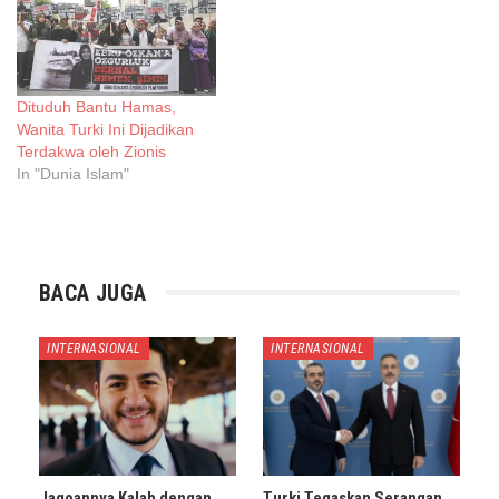
Dituduh Bantu Hamas,
Wanita Turki Ini Dijadikan
Terdakwa oleh Zionis
In "Dunia Islam"
BACA JUGA
INTERNASIONAL
INTERNASIONAL
Jagoannya Kalah dengan
Turki Tegaskan Serangan