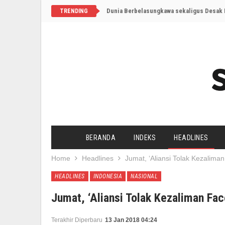
Dunia Berbelasungkawa sekaligus Desak I
TRENDING
BERANDA
INDEKS
HEADLINES
Home
Headlines
Jumat, ‘Aliansi Tolak Kezalim
HEADLINES
INDONESIA
NASIONAL
Jumat, ‘Aliansi Tolak Kezaliman F
Terakhir Diperbaru
13 Jan 2018 04:24