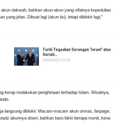
 akun dakwah, bahkan akun-akun yang sifatnya kepedulian
 yang jelas. Dibuat lagi (akun itu), tetapi diblokir lagi,”
Turki Tegaskan Serangan ‘Israel’ atas
Suriah…
06/08/2026 21:48
g kerap melakukan penghinaan terhadap Islam. Misalnya,
ando.
ja langsung diblokir. Macam-macam akun ormas,
fanpage
,
ustadz akunnya
down
, bahkan baru bikin berapa menit, kena