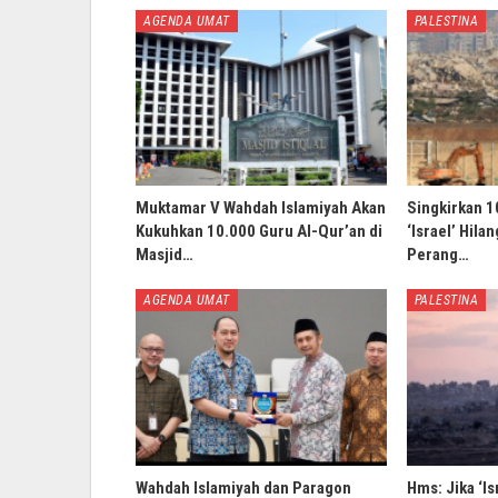
AGENDA UMAT
PALESTINA
Muktamar V Wahdah Islamiyah Akan
Singkirkan 1
Kukuhkan 10.000 Guru Al-Qur’an di
‘Israel’ Hila
Masjid…
Perang…
AGENDA UMAT
PALESTINA
Wahdah Islamiyah dan Paragon
Hms: Jika ‘Is