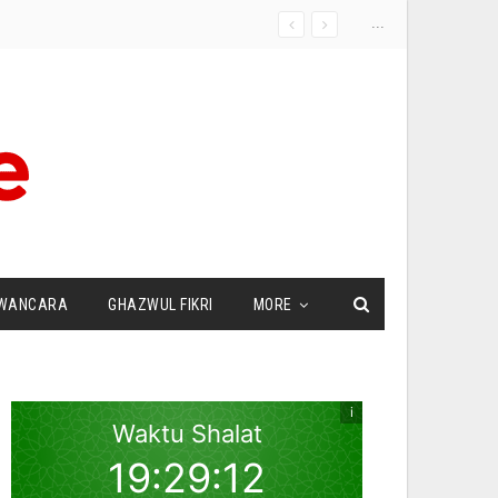
...
WANCARA
GHAZWUL FIKRI
MORE