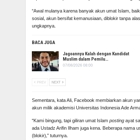
“Awal mulanya karena banyak akun umat Islam, baik
sosial, akun bersifat kemanusiaan, diblokir tanpa alasan
ungkapnya.
BACA JUGA
Jagoannya Kalah dengan Kandidat
Muslim dalam Pemilu…
07/08/2026 08:00
PREV
NEXT
Sementara, kata Ali, Facebook membiarkan akun yan
akun milik akademisi Universitas Indonesia Ade Arm
“Kami bingung, tapi giliran umat Islam
posting
ayat sa
ada Ustadz Arifin Ilham juga kena. Beberapa nama 
(blokir),” tuturnya.