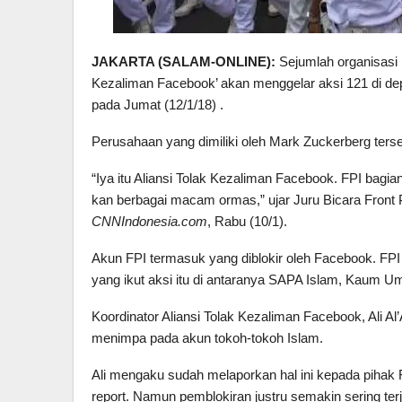
JAKARTA (SALAM-ONLINE):
Sejumlah organisasi 
Kezaliman Facebook’ akan menggelar aksi 121 di depa
pada Jumat (12/1/18) .
Perusahaan yang dimiliki oleh Mark Zuckerberg ters
“Iya itu Aliansi Tolak Kezaliman Facebook. FPI bagia
kan berbagai macam ormas,” ujar Juru Bicara Front P
CNNIndonesia.com
, Rabu (10/1).
Akun FPI termasuk yang diblokir oleh Facebook. FPI 
yang ikut aksi itu di antaranya SAPA Islam, Kaum U
Koordinator Aliansi Tolak Kezaliman Facebook, Ali A
menimpa pada akun tokoh-tokoh Islam.
Ali mengaku sudah melaporkan hal ini kepada pihak
report. Namun pemblokiran justru semakin sering terj