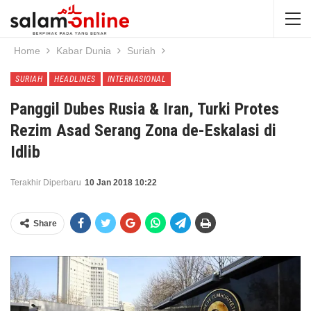
Home
Kabar Dunia
Suriah
SURIAH
HEADLINES
INTERNASIONAL
Panggil Dubes Rusia & Iran, Turki Protes
Rezim Asad Serang Zona de-Eskalasi di
Idlib
Terakhir Diperbaru
10 Jan 2018 10:22
Share