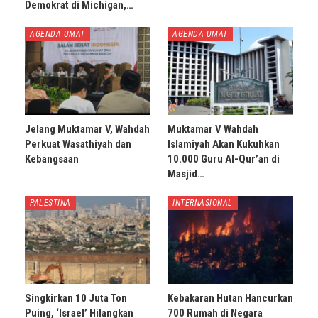
Demokrat di Michigan,…
AGENDA UMAT
AGENDA UMAT
Jelang Muktamar V, Wahdah
Muktamar V Wahdah
Perkuat Wasathiyah dan
Islamiyah Akan Kukuhkan
Kebangsaan
10.000 Guru Al-Qur’an di
Masjid…
PALESTINA
INTERNASIONAL
Singkirkan 10 Juta Ton
Kebakaran Hutan Hancurkan
Puing, ‘Israel’ Hilangkan
700 Rumah di Negara