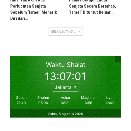
Hms: Tak Akan Ada
Hamas Setujui Lucuti
Perlucutan Senjata
Senjata Secara Bertahap,
Sebelum ‘Israel’ Menarik
‘Israel’ Dituntut Keluar…
Diri dari…
SELANJUTNYA ...