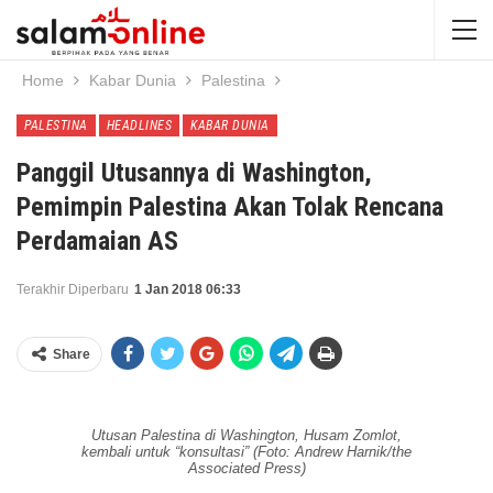
Home
Kabar Dunia
Palestina
PALESTINA
HEADLINES
KABAR DUNIA
Panggil Utusannya di Washington,
Pemimpin Palestina Akan Tolak Rencana
Perdamaian AS
Terakhir Diperbaru
1 Jan 2018 06:33
Share
Utusan Palestina di Washington, Husam Zomlot,
kembali untuk “konsultasi” (Foto: Andrew Harnik/the
Associated Press)