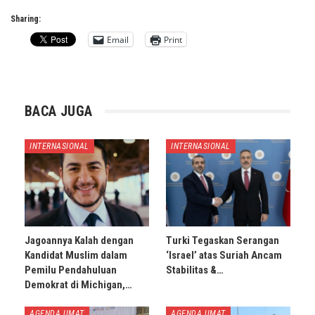
Sharing:
Email
Print
BACA JUGA
INTERNASIONAL
INTERNASIONAL
Jagoannya Kalah dengan
Turki Tegaskan Serangan
Kandidat Muslim dalam
‘Israel’ atas Suriah Ancam
Pemilu Pendahuluan
Stabilitas &…
Demokrat di Michigan,…
AGENDA UMAT
AGENDA UMAT