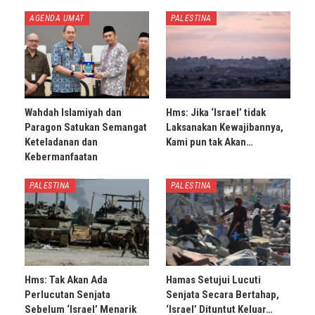
AGENDA UMAT
PALESTINA
Wahdah Islamiyah dan
Hms: Jika ‘Israel’ tidak
Paragon Satukan Semangat
Laksanakan Kewajibannya,
Keteladanan dan
Kami pun tak Akan…
Kebermanfaatan
PALESTINA
PALESTINA
Hms: Tak Akan Ada
Hamas Setujui Lucuti
Perlucutan Senjata
Senjata Secara Bertahap,
Sebelum ‘Israel’ Menarik
‘Israel’ Dituntut Keluar…