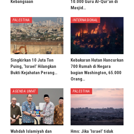
Kebangsaan
10.000 Guru Al-Qur’an di
Masjid…
PALESTINA
INTERNASIONAL
Singkirkan 10 Juta Ton
Kebakaran Hutan Hancurkan
Puing, ‘Israel’ Hilangkan
700 Rumah di Negara
Bukti Kejahatan Perang…
bagian Washington, 65.000
Orang…
AGENDA UMAT
PALESTINA
Wahdah Islamiyah dan
Hms: Jika ‘Israel’ tidak