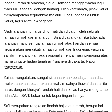
ibadah umrah di Makkah, Saudi. Jamaah menggemakan lagu
mars NU saat sa’i dengan lantang. Oleh karenanya, pihak Saudi
menyampaikan tegurannya melalui Dubes Indonesia untuk
Saudi, Agus Maftuh Abegebriel.
“Jadi larangan itu harus dihormati dan dipatuhi oleh seluruh
jamaah umrah dari mana pun. Bisa dibayangkan jika tidak ada
larangan, nanti semua jamaah umrah atau haji dari semua
negara akan mengikuti jamaah umrah dari Indonesia, yaitu sa’i
sambil menyanyikan lagu nasionalismenya masing-masing atas
nama cinta terhadap tanah air,” ujarnya di Jakarta, Rabu
(28/2/2018).
Zainut mengatakan, sangat sisunnahkan kepada jamaah dalam
melaksanakan setiap rukun umrah, misalnya thawaf dan sa’i itu
harus dengan khusyu’, rendah hati dan ikhlas hanya mengharap
ridha Allah SWT, bukan untuk kepentingan lainnya.
Sa’i merupakan rangkaian ibadah haji atau umrah, berupa lari-
lari kecil di antara kawasan Safa dan Marwah. Sa’i dilaksanakan