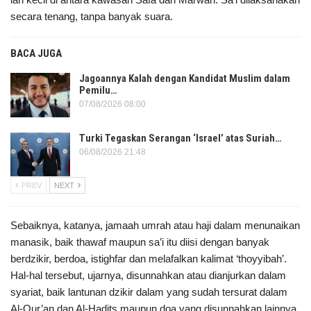
secara tenang, tanpa banyak suara.
BACA JUGA
Jagoannya Kalah dengan Kandidat Muslim dalam
Pemilu…
07/08/2026 08:00
Turki Tegaskan Serangan ‘Israel’ atas Suriah…
06/08/2026 21:48
PREV
NEXT
Sebaiknya, katanya, jamaah umrah atau haji dalam menunaikan
manasik, baik thawaf maupun sa’i itu diisi dengan banyak
berdzikir, berdoa, istighfar dan melafalkan kalimat ‘thoyyibah’.
Hal-hal tersebut, ujarnya, disunnahkan atau dianjurkan dalam
syariat, baik lantunan dzikir dalam yang sudah tersurat dalam
Al-Qur’an dan Al-Hadits maupun doa yang disunnahkan lainnya.