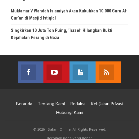
Muktamar V Wahdah Islamiyah Akan Kukuhkan 10.000 Guru Al-
Qur’an di Masjid Istiqlal
Singkirkan 10 Juta Ton Puing, ‘Israel’ Hilangkan Bukti
Kejahatan Perang di Gaza
Facebook
Youtube
Posts
RSS
Join us on Facebook
Join us on Youtube
Join our site
Subscribe 
Beranda
Tentang Kami
Redaksi
Kebijakan Privasi
Hubungi Kami
© 2026 - Salam Online. All Rights Reserved.
Berpihak pada yang Benar