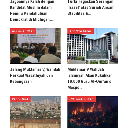
Jagoannya Kalah dengan
Turki Tegaskan Serangan
Kandidat Muslim dalam
‘Israel’ atas Suriah Ancam
Pemilu Pendahuluan
Stabilitas &…
Demokrat di Michigan,…
AGENDA UMAT
AGENDA UMAT
Jelang Muktamar V, Wahdah
Muktamar V Wahdah
Perkuat Wasathiyah dan
Islamiyah Akan Kukuhkan
Kebangsaan
10.000 Guru Al-Qur’an di
Masjid…
PALESTINA
INTERNASIONAL