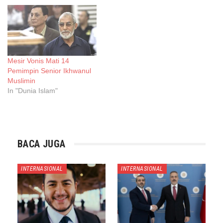
Mesir Vonis Mati 14
Pemimpin Senior Ikhwanul
Muslimin
In "Dunia Islam"
BACA JUGA
INTERNASIONAL
INTERNASIONAL