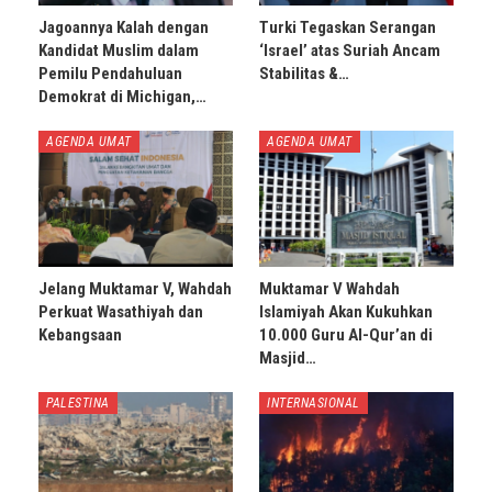
Jagoannya Kalah dengan
Turki Tegaskan Serangan
Kandidat Muslim dalam
‘Israel’ atas Suriah Ancam
Pemilu Pendahuluan
Stabilitas &…
Demokrat di Michigan,…
AGENDA UMAT
AGENDA UMAT
Jelang Muktamar V, Wahdah
Muktamar V Wahdah
Perkuat Wasathiyah dan
Islamiyah Akan Kukuhkan
Kebangsaan
10.000 Guru Al-Qur’an di
Masjid…
PALESTINA
INTERNASIONAL