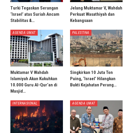
Turki Tegaskan Serangan
Jelang Muktamar V, Wahdah
‘Israel’ atas Suriah Ancam
Perkuat Wasathiyah dan
Stabilitas &…
Kebangsaan
AGENDA UMAT
PALESTINA
Muktamar V Wahdah
Singkirkan 10 Juta Ton
Islamiyah Akan Kukuhkan
Puing, ‘Israel’ Hilangkan
10.000 Guru Al-Qur’an di
Bukti Kejahatan Perang…
Masjid…
INTERNASIONAL
AGENDA UMAT