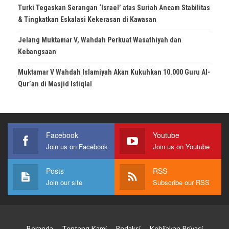
Turki Tegaskan Serangan ‘Israel’ atas Suriah Ancam Stabilitas
& Tingkatkan Eskalasi Kekerasan di Kawasan
Jelang Muktamar V, Wahdah Perkuat Wasathiyah dan
Kebangsaan
Muktamar V Wahdah Islamiyah Akan Kukuhkan 10.000 Guru Al-
Qur’an di Masjid Istiqlal
Facebook
Youtube
Join us on Facebook
Join us on Youtube
Posts
RSS
Join our site
Subscribe our RSS
Beranda
Tentang Kami
Redaksi
Kebijakan Privasi