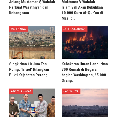
Jelang Muktamar V, Wahdah
Muktamar V Wahdah
Perkuat Wasathiyah dan
Islamiyah Akan Kukuhkan
Kebangsaan
10.000 Guru Al-Qur’an di
Masjid…
PALESTINA
INTERNASIONAL
Singkirkan 10 Juta Ton
Kebakaran Hutan Hancurkan
Puing, ‘Israel’ Hilangkan
700 Rumah di Negara
Bukti Kejahatan Perang…
bagian Washington, 65.000
Orang…
AGENDA UMAT
PALESTINA