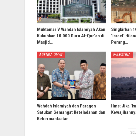
Muktamar V Wahdah Islamiyah Akan
Singkirkan 1
Kukuhkan 10.000 Guru Al-Qur’an di
‘Israel’ Hila
Masjid…
Perang…
AGENDA UMAT
PALESTINA
Wahdah Islamiyah dan Paragon
Hms: Jika ‘Is
Satukan Semangat Keteladanan dan
Kewajibannya
Kebermanfaatan
SEL