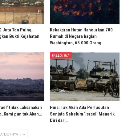
0 Juta Ton Puing,
Kebakaran Hutan Hancurkan 700
ngkan Bukti Kejahatan
Rumah di Negara bagian
Washington, 65.000 Orang…
PALESTINA
rael’ tidak Laksanakan
Hms: Tak Akan Ada Perlucutan
, Kami pun tak Akan…
Senjata Sebelum ‘Israel’ Menarik
Diri dari…
ANJUTNYA ...