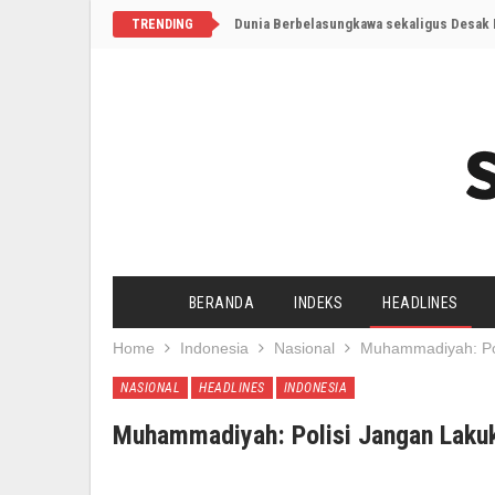
Dunia Berbelasungkawa sekaligus Desak I
TRENDING
BERANDA
INDEKS
HEADLINES
Home
Indonesia
Nasional
Muhammadiyah: Po
NASIONAL
HEADLINES
INDONESIA
Muhammadiyah: Polisi Jangan Laku