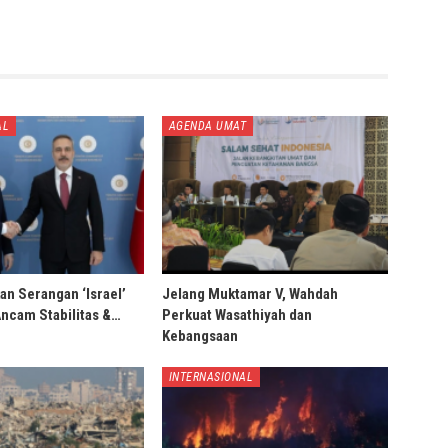
AL
AGENDA UMAT
an Serangan ‘Israel’
Jelang Muktamar V, Wahdah
Ancam Stabilitas &…
Perkuat Wasathiyah dan
Kebangsaan
INTERNASIONAL