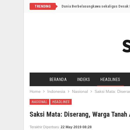
Dunia Berbelasungkawa sekaligus Desak I
TRENDING
BERANDA
INDEKS
HEADLINES
Home
Indonesia
Nasional
Saksi Mata: Disera
NASIONAL
HEADLINES
Saksi Mata: Diserang, Warga Tanah 
Terakhir Diperbaru
22 May 2019 08:28