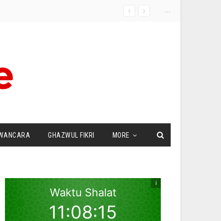
...
WANCARA
GHAZWUL FIKRI
MORE