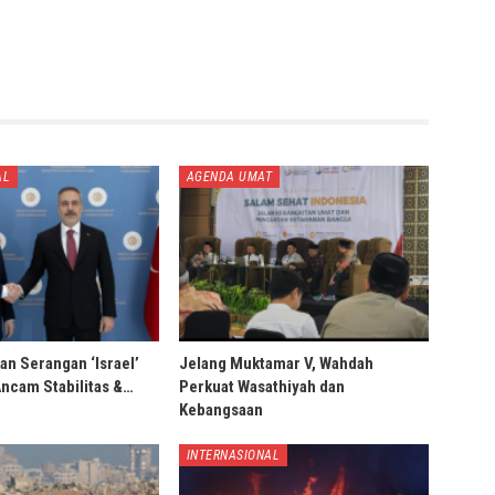
AL
AGENDA UMAT
an Serangan ‘Israel’
Jelang Muktamar V, Wahdah
Ancam Stabilitas &…
Perkuat Wasathiyah dan
Kebangsaan
INTERNASIONAL