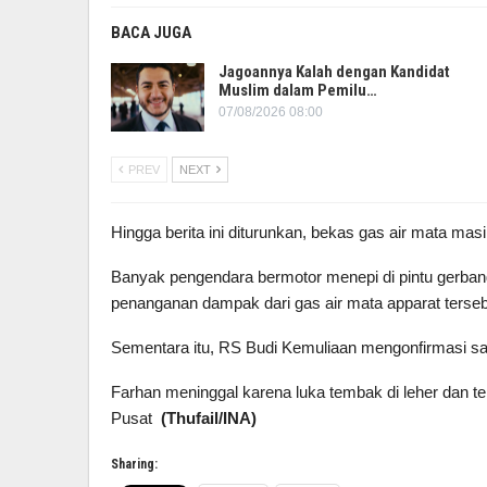
BACA JUGA
Jagoannya Kalah dengan Kandidat
Muslim dalam Pemilu…
07/08/2026 08:00
PREV
NEXT
Hingga berita ini diturunkan, bekas gas air mata masi
Banyak pengendara bermotor menepi di pintu gerb
penanganan dampak dari gas air mata apparat terseb
Sementara itu, RS Budi Kemuliaan mengonfirmasi sa
Farhan meninggal karena luka tembak di leher dan t
Pusat
(Thufail/INA)
Sharing: