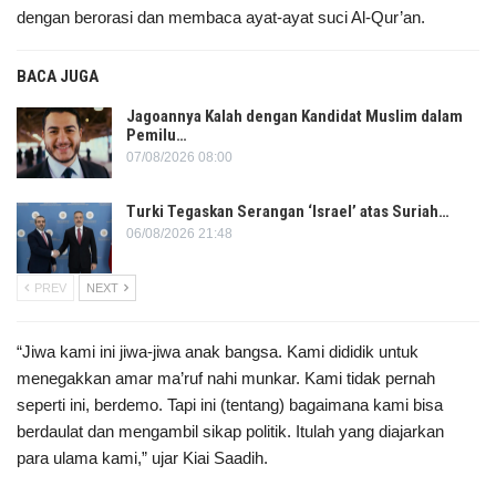
dengan berorasi dan membaca ayat-ayat suci Al-Qur’an.
BACA JUGA
Jagoannya Kalah dengan Kandidat Muslim dalam
Pemilu…
07/08/2026 08:00
Turki Tegaskan Serangan ‘Israel’ atas Suriah…
06/08/2026 21:48
PREV
NEXT
“Jiwa kami ini jiwa-jiwa anak bangsa. Kami dididik untuk
menegakkan amar ma’ruf nahi munkar. Kami tidak pernah
seperti ini, berdemo. Tapi ini (tentang) bagaimana kami bisa
berdaulat dan mengambil sikap politik. Itulah yang diajarkan
para ulama kami,” ujar Kiai Saadih.