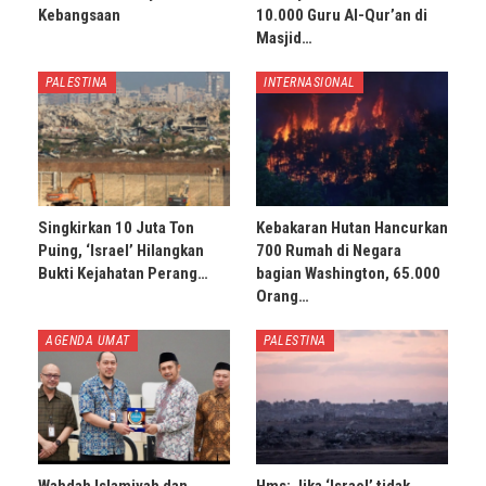
Kebangsaan
10.000 Guru Al-Qur’an di
Masjid…
PALESTINA
INTERNASIONAL
Singkirkan 10 Juta Ton
Kebakaran Hutan Hancurkan
Puing, ‘Israel’ Hilangkan
700 Rumah di Negara
Bukti Kejahatan Perang…
bagian Washington, 65.000
Orang…
AGENDA UMAT
PALESTINA
Wahdah Islamiyah dan
Hms: Jika ‘Israel’ tidak