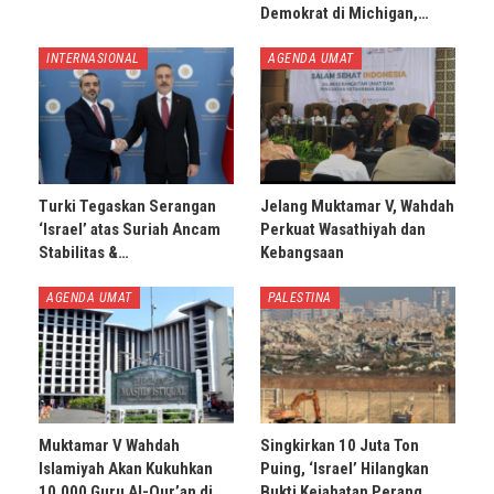
Demokrat di Michigan,…
INTERNASIONAL
AGENDA UMAT
Turki Tegaskan Serangan
Jelang Muktamar V, Wahdah
‘Israel’ atas Suriah Ancam
Perkuat Wasathiyah dan
Stabilitas &…
Kebangsaan
AGENDA UMAT
PALESTINA
Muktamar V Wahdah
Singkirkan 10 Juta Ton
Islamiyah Akan Kukuhkan
Puing, ‘Israel’ Hilangkan
10.000 Guru Al-Qur’an di
Bukti Kejahatan Perang…