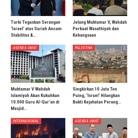
Turki Tegaskan Serangan
Jelang Muktamar V, Wahdah
‘Israel’ atas Suriah Ancam
Perkuat Wasathiyah dan
Stabilitas &…
Kebangsaan
AGENDA UMAT
PALESTINA
Muktamar V Wahdah
Singkirkan 10 Juta Ton
Islamiyah Akan Kukuhkan
Puing, ‘Israel’ Hilangkan
10.000 Guru Al-Qur’an di
Bukti Kejahatan Perang…
Masjid…
INTERNASIONAL
AGENDA UMAT