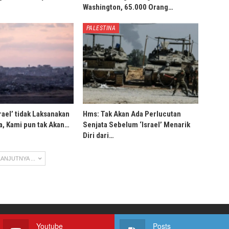
Washington, 65.000 Orang…
PALESTINA
rael’ tidak Laksanakan
Hms: Tak Akan Ada Perlucutan
, Kami pun tak Akan…
Senjata Sebelum ‘Israel’ Menarik
Diri dari…
ANJUTNYA ...
Youtube
Posts