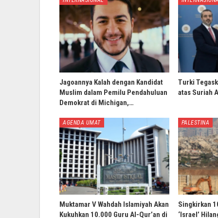
INTERNASIONAL
INTERNASION
Jagoannya Kalah dengan Kandidat
Turki Tegask
Muslim dalam Pemilu Pendahuluan
atas Suriah 
Demokrat di Michigan,…
AGENDA UMAT
PALESTINA
Muktamar V Wahdah Islamiyah Akan
Singkirkan 1
Kukuhkan 10.000 Guru Al-Qur’an di
‘Israel’ Hila