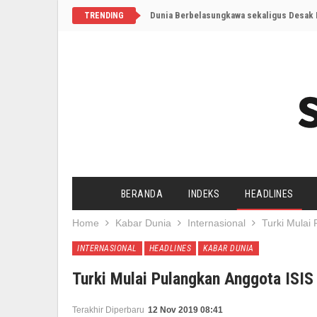
Dunia Berbelasungkawa sekaligus Desak I
TRENDING
BERANDA
INDEKS
HEADLINES
Home
Kabar Dunia
Internasional
Turki Mulai
INTERNASIONAL
HEADLINES
KABAR DUNIA
Turki Mulai Pulangkan Anggota ISIS
Terakhir Diperbaru
12 Nov 2019 08:41