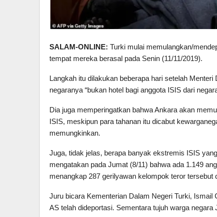
SALAM-ONLINE:
Turki mulai memulangkan/mendepo
tempat mereka berasal pada Senin (11/11/2019).
Langkah itu dilakukan beberapa hari setelah Menter
negaranya “bukan hotel bagi anggota ISIS dari negar
Dia juga memperingatkan bahwa Ankara akan memulai
ISIS, meskipun para tahanan itu dicabut kewarganega
memungkinkan.
Juga, tidak jelas, berapa banyak ekstremis ISIS yan
mengatakan pada Jumat (8/11) bahwa ada 1.149 anggot
menangkap 287 gerilyawan kelompok teror tersebut d
Juru bicara Kementerian Dalam Negeri Turki, Ismai
AS telah dideportasi. Sementara tujuh warga negar