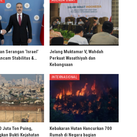
AL
AGENDA UMAT
an Serangan ‘Israel’
Jelang Muktamar V, Wahdah
Ancam Stabilitas &…
Perkuat Wasathiyah dan
Kebangsaan
INTERNASIONAL
0 Juta Ton Puing,
Kebakaran Hutan Hancurkan 700
ngkan Bukti Kejahatan
Rumah di Negara bagian