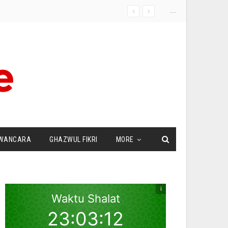
...
WANCARA
GHAZWUL FIKRI
MORE