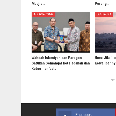
Masjid…
Perang…
AGENDA UMAT
PALESTINA
Wahdah Islamiyah dan Paragon
Hms: Jika ‘Is
Satukan Semangat Keteladanan dan
Kewajibannya
Kebermanfaatan
SEL
Facebook