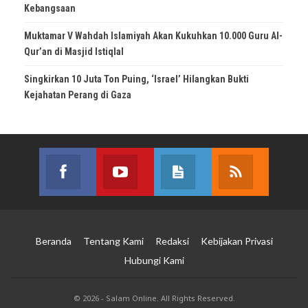
Kebangsaan
Muktamar V Wahdah Islamiyah Akan Kukuhkan 10.000 Guru Al-
Qur’an di Masjid Istiqlal
Singkirkan 10 Juta Ton Puing, ‘Israel’ Hilangkan Bukti
Kejahatan Perang di Gaza
Facebook
Youtube
Posts
RSS
Join us on Facebook
Join us on Youtube
Join our site
Subscribe 
Beranda
Tentang Kami
Redaksi
Kebijakan Privasi
Hubungi Kami
© 2026 - Salam Online. All Rights Reserved.