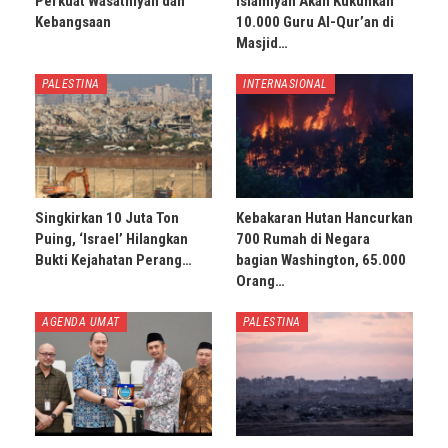
Perkuat Wasathiyah dan
Islamiyah Akan Kukuhkan
Kebangsaan
10.000 Guru Al-Qur’an di
Masjid…
PALESTINA
INTERNASIONAL
Singkirkan 10 Juta Ton
Kebakaran Hutan Hancurkan
Puing, ‘Israel’ Hilangkan
700 Rumah di Negara
Bukti Kejahatan Perang…
bagian Washington, 65.000
Orang…
AGENDA UMAT
PALESTINA