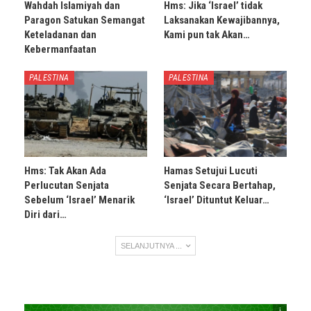
Wahdah Islamiyah dan
Hms: Jika ‘Israel’ tidak
Paragon Satukan Semangat
Laksanakan Kewajibannya,
Keteladanan dan
Kami pun tak Akan…
Kebermanfaatan
PALESTINA
PALESTINA
Hms: Tak Akan Ada
Hamas Setujui Lucuti
Perlucutan Senjata
Senjata Secara Bertahap,
Sebelum ‘Israel’ Menarik
‘Israel’ Dituntut Keluar…
Diri dari…
SELANJUTNYA ...