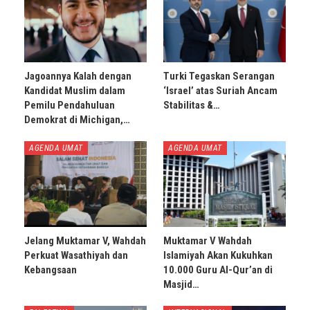
Jagoannya Kalah dengan
Turki Tegaskan Serangan
Kandidat Muslim dalam
‘Israel’ atas Suriah Ancam
Pemilu Pendahuluan
Stabilitas &…
Demokrat di Michigan,…
AGENDA UMAT
AGENDA UMAT
Jelang Muktamar V, Wahdah
Muktamar V Wahdah
Perkuat Wasathiyah dan
Islamiyah Akan Kukuhkan
Kebangsaan
10.000 Guru Al-Qur’an di
Masjid…