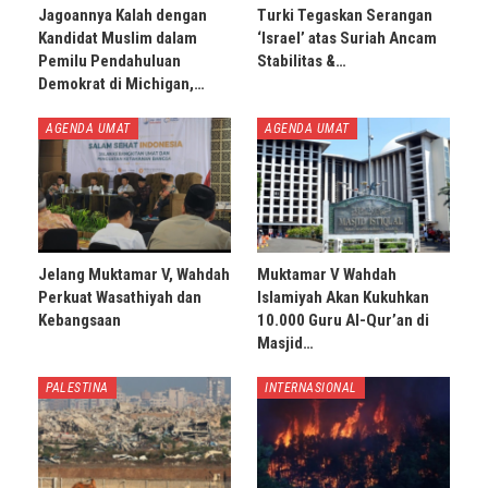
Jagoannya Kalah dengan
Turki Tegaskan Serangan
Kandidat Muslim dalam
‘Israel’ atas Suriah Ancam
Pemilu Pendahuluan
Stabilitas &…
Demokrat di Michigan,…
AGENDA UMAT
AGENDA UMAT
Jelang Muktamar V, Wahdah
Muktamar V Wahdah
Perkuat Wasathiyah dan
Islamiyah Akan Kukuhkan
Kebangsaan
10.000 Guru Al-Qur’an di
Masjid…
PALESTINA
INTERNASIONAL