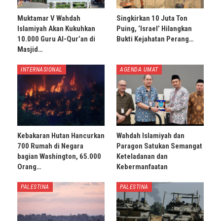
Muktamar V Wahdah
Singkirkan 10 Juta Ton
Islamiyah Akan Kukuhkan
Puing, ‘Israel’ Hilangkan
10.000 Guru Al-Qur’an di
Bukti Kejahatan Perang…
Masjid…
INTERNASIONAL
AGENDA UMAT
Kebakaran Hutan Hancurkan
Wahdah Islamiyah dan
700 Rumah di Negara
Paragon Satukan Semangat
bagian Washington, 65.000
Keteladanan dan
Orang…
Kebermanfaatan
PALESTINA
PALESTINA