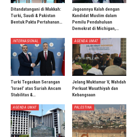
Ditandatangani di Makkah:
Jagoannya Kalah dengan
Turki, Saudi & Pakistan
Kandidat Muslim dalam
Bentuk Pakta Pertahanan…
Pemilu Pendahuluan
Demokrat di Michigan,…
INTERNASIONAL
AGENDA UMAT
Turki Tegaskan Serangan
Jelang Muktamar V, Wahdah
‘Israel’ atas Suriah Ancam
Perkuat Wasathiyah dan
Stabilitas &…
Kebangsaan
AGENDA UMAT
PALESTINA