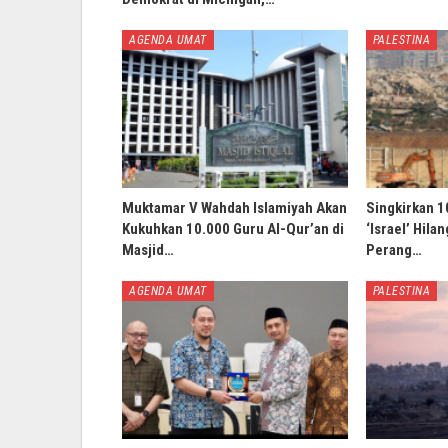
AGENDA UMAT
PALESTINA
Muktamar V Wahdah Islamiyah Akan
Singkirkan 1
Kukuhkan 10.000 Guru Al-Qur’an di
‘Israel’ Hila
Masjid…
Perang…
AGENDA UMAT
PALESTINA