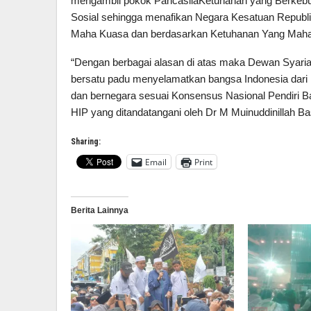
mengambil pokok PancasilaKetuhanan yang Berkebud
Sosial sehingga menafikan Negara Kesatuan Republik
Maha Kuasa dan berdasarkan Ketuhanan Yang Maha
“Dengan berbagai alasan di atas maka Dewan Syari
bersatu padu menyelamatkan bangsa Indonesia dari 
dan bernegara sesuai Konsensus Nasional Pendiri
HIP yang ditandatangani oleh Dr M Muinuddinillah B
Sharing:
Email
Print
Berita Lainnya