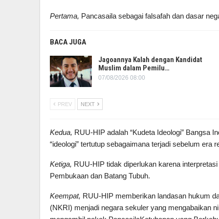
Pertama,
Pancasaila sebagai falsafah dan dasar negar
BACA JUGA
Jagoannya Kalah dengan Kandidat
Muslim dalam Pemilu…
07/08/2026 08:00
PREV
NEXT
Kedua,
RUU-HIP adalah “Kudeta Ideologi” Bangsa In
“ideologi” tertutup sebagaimana terjadi sebelum era r
Ketiga,
RUU-HIP tidak diperlukan karena interpretas
Pembukaan dan Batang Tubuh.
Keempat,
RUU-HIP memberikan landasan hukum dan 
(NKRI) menjadi negara sekuler yang mengabaikan ni