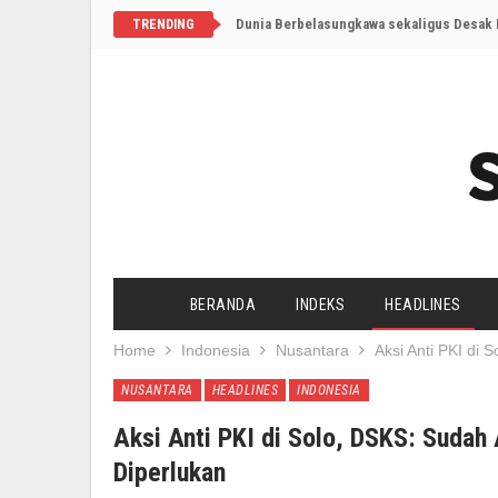
Dunia Berbelasungkawa sekaligus Desak I
TRENDING
BERANDA
INDEKS
HEADLINES
Home
Indonesia
Nusantara
Aksi Anti PKI di
NUSANTARA
HEADLINES
INDONESIA
Aksi Anti PKI di Solo, DSKS: Suda
Diperlukan