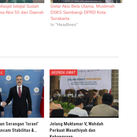
asjid Istiqlal Sudah
Gelar Aksi Bela Ulama, Muslimah
sa Aksi 55 dari Daerah
DSKS Sambangi DPRD Kota
Surakarta
In "Headlines"
AL
AGENDA UMAT
an Serangan ‘Israel’
Jelang Muktamar V, Wahdah
Ancam Stabilitas &…
Perkuat Wasathiyah dan
Kebangsaan