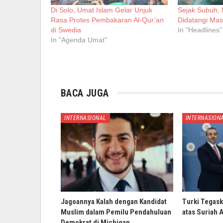
Di Solo, Umat Islam Gelar Unjuk
Sejak Subuh, M
Rasa Protes Pembakaran Al-Qur’an
Didatangi Mas
di Swedia
In "Headlines"
In "Agenda Umat"
BACA JUGA
INTERNASIONAL
INTERNASION
Jagoannya Kalah dengan Kandidat
Turki Tegask
Muslim dalam Pemilu Pendahuluan
atas Suriah 
Demokrat di Michigan,…