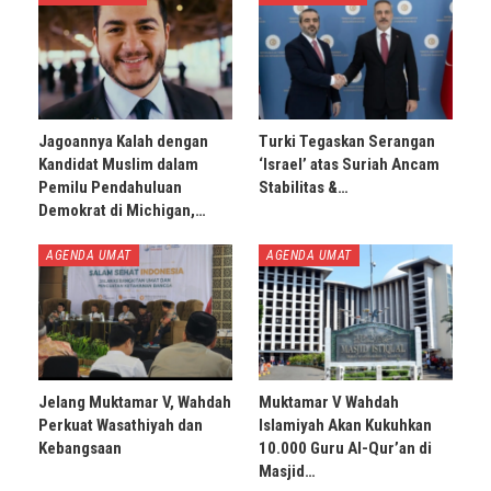
Jagoannya Kalah dengan
Turki Tegaskan Serangan
Kandidat Muslim dalam
‘Israel’ atas Suriah Ancam
Pemilu Pendahuluan
Stabilitas &…
Demokrat di Michigan,…
AGENDA UMAT
AGENDA UMAT
Jelang Muktamar V, Wahdah
Muktamar V Wahdah
Perkuat Wasathiyah dan
Islamiyah Akan Kukuhkan
Kebangsaan
10.000 Guru Al-Qur’an di
Masjid…