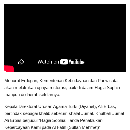
Menurut Erdogan, Kementerian Kebudayaan dan Pariwisata
akan melakukan upaya restorasi, baik di dalam Hagia Sophia
maupun di daerah sekitarnya.
Kepala Direktorat Urusan Agama Turki (Diyanet), Ali Erbas,
bertindak sebagai khatib sebelum shalat Jumat. Khutbah Jumat
Ali Erbas berjudul “Hagia Sophia: Tanda Penaklukan,
Kepercayaan Kami pada Al Fati̇h (Sultan Mehmet)”.