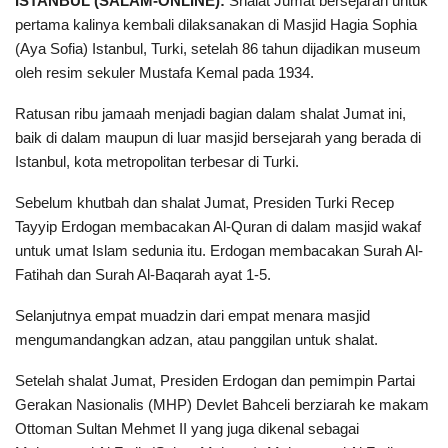
ISTANBUL (SALAM-ONLINE):
Shalat Jumat bersejarah untuk
pertama kalinya kembali dilaksanakan di Masjid Hagia Sophia
(Aya Sofia) Istanbul, Turki, setelah 86 tahun dijadikan museum
oleh resim sekuler Mustafa Kemal pada 1934.
Ratusan ribu jamaah menjadi bagian dalam shalat Jumat ini,
baik di dalam maupun di luar masjid bersejarah yang berada di
Istanbul, kota metropolitan terbesar di Turki.
Sebelum khutbah dan shalat Jumat, Presiden Turki Recep
Tayyip Erdogan membacakan Al-Quran di dalam masjid wakaf
untuk umat Islam sedunia itu. Erdogan membacakan Surah Al-
Fatihah dan Surah Al-Baqarah ayat 1-5.
Selanjutnya empat muadzin dari empat menara masjid
mengumandangkan adzan, atau panggilan untuk shalat.
Setelah shalat Jumat, Presiden Erdogan dan pemimpin Partai
Gerakan Nasionalis (MHP) Devlet Bahceli berziarah ke makam
Ottoman Sultan Mehmet II yang juga dikenal sebagai