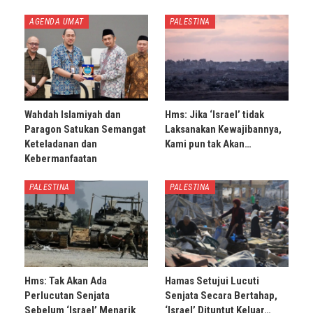
AGENDA UMAT
PALESTINA
Wahdah Islamiyah dan
Hms: Jika ‘Israel’ tidak
Paragon Satukan Semangat
Laksanakan Kewajibannya,
Keteladanan dan
Kami pun tak Akan…
Kebermanfaatan
PALESTINA
PALESTINA
Hms: Tak Akan Ada
Hamas Setujui Lucuti
Perlucutan Senjata
Senjata Secara Bertahap,
Sebelum ‘Israel’ Menarik
‘Israel’ Dituntut Keluar…