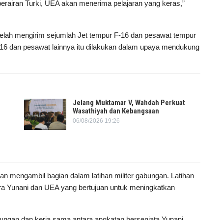
erairan Turki, UEA akan menerima pelajaran yang keras,”
telah mengirim sejumlah Jet tempur F-16 dan pesawat tempur
F-16 dan pesawat lainnya itu dilakukan dalam upaya mendukung
Jelang Muktamar V, Wahdah Perkuat
Wasathiyah dan Kebangsaan
06/08/2026 19:26
 mengambil bagian dalam latihan militer gabungan. Latihan
ara Yunani dan UEA yang bertujuan untuk meningkatkan
hubungan dan kerja sama antara angkatan bersenjata Yunani