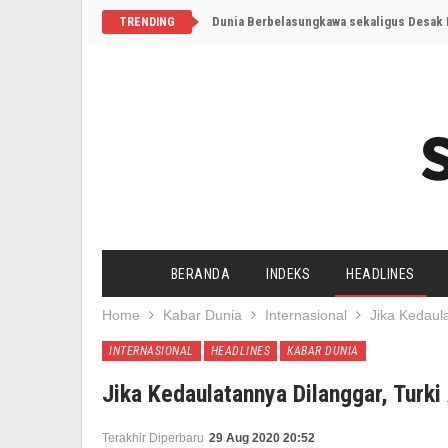
Dunia Berbelasungkawa sekaligus Desak I
TRENDING
BERANDA
INDEKS
HEADLINES
Home
Kabar Dunia
Internasional
Jika Kedaul
INTERNASIONAL
HEADLINES
KABAR DUNIA
Jika Kedaulatannya Dilanggar, Tur
Terakhir Diperbaru
29 Aug 2020 20:52