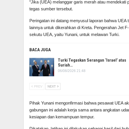
“Jika (UEA) melanggar garis merah atau mendekati p
tegas sumber tersebut.
Peringatan ini datang menyusul laporan bahwa UEA 
lainnya untuk dikerahkan di Kreta. Pengerahan Jet 
sekutu UEA, yaitu Yunani, untuk melawan Turki.
BACA JUGA
Turki Tegaskan Serangan ‘Israel’ atas
Suriah…
06/08/2026 21:48
PREV
NEXT
Pihak Yunani mengonfirmasi bahwa pesawat UEA akan
gabungan ini adalah kerja sama antara angkatan ud
kesiapan dan kemampuan tempur.
Dikatakan, latihan ini dilakukan sebagai hasil dari 