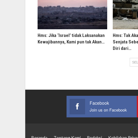
Hms: Jika ‘Israel’ tidak Laksanakan
Hms: Tak Ak
Kewajibannya, Kami pun tak Akan…
Senjata Sebe
Diri dari…
SEL
Facebook
Join us on Facebook
Beranda
Tentang Kami
Redaksi
Kebijakan Priva