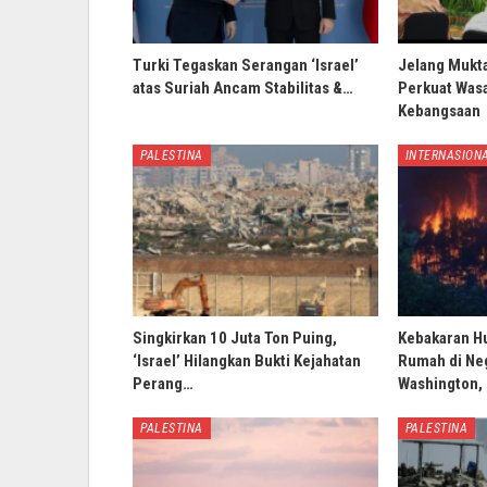
Turki Tegaskan Serangan ‘Israel’
Jelang Mukt
atas Suriah Ancam Stabilitas &…
Perkuat Wasa
Kebangsaan
PALESTINA
INTERNASION
Singkirkan 10 Juta Ton Puing,
Kebakaran H
‘Israel’ Hilangkan Bukti Kejahatan
Rumah di Ne
Perang…
Washington,
PALESTINA
PALESTINA