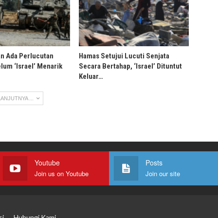
an Ada Perlucutan
Hamas Setujui Lucuti Senjata
lum ‘Israel’ Menarik
Secara Bertahap, ‘Israel’ Dituntut
Keluar…
ANJUTNYA ...
Youtube
Posts
Join us on Youtube
Join our site
si
Hubungi Kami