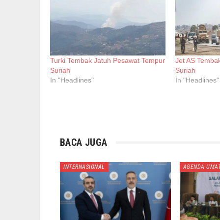
Turki Tembak Jatuh Pesawat Tempur
Jet AS Tembak
Suriah
Suriah
In "Headlines"
In "Headlines"
BACA JUGA
INTERNASIONAL
AGENDA UMA