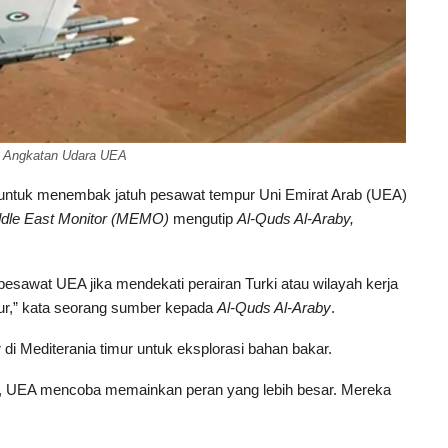
r Angkatan Udara UEA
untuk menembak jatuh pesawat tempur Uni Emirat Arab (UEA)
dle East Monitor (MEMO)
mengutip
Al-Quds Al-Araby,
esawat UEA jika mendekati perairan Turki atau wilayah kerja
mur,” kata seorang sumber kepada
Al-Quds Al-Araby
.
 di Mediterania timur untuk eksplorasi bahan bakar.
, UEA mencoba memainkan peran yang lebih besar. Mereka