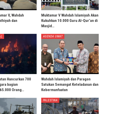
amar V, Wahdah
Muktamar V Wahdah Islamiyah Akan
thiyah dan
Kukuhkan 10.000 Guru Al-Qur’an di
Masjid…
AL
AGENDA UMAT
utan Hancurkan 700
Wahdah Islamiyah dan Paragon
gara bagian
Satukan Semangat Keteladanan dan
 65.000 Orang…
Kebermanfaatan
PALESTINA