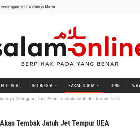
nvestigasi atas Wafatnya Mursi
EDITORIAL
INDONESIA
KABAR DUNIA
OPINI
WA
atannya Dilanggar, Turki Akan Tembak Jatuh Jet Tempur UEA
ki Akan Tembak Jatuh Jet Tempur UEA