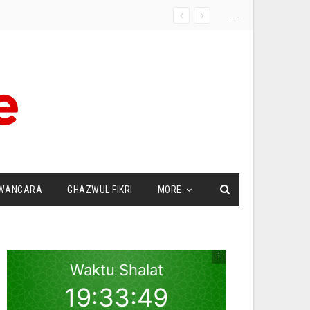
...
WANCARA
GHAZWUL FIKRI
MORE