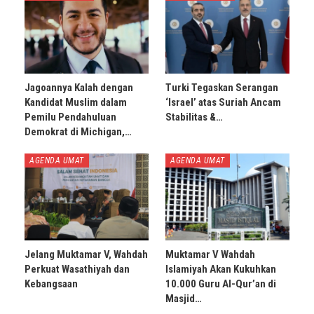
Jagoannya Kalah dengan
Turki Tegaskan Serangan
Kandidat Muslim dalam
‘Israel’ atas Suriah Ancam
Pemilu Pendahuluan
Stabilitas &…
Demokrat di Michigan,…
AGENDA UMAT
AGENDA UMAT
Jelang Muktamar V, Wahdah
Muktamar V Wahdah
Perkuat Wasathiyah dan
Islamiyah Akan Kukuhkan
Kebangsaan
10.000 Guru Al-Qur’an di
Masjid…