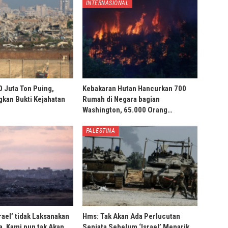
INTERNASIONAL
0 Juta Ton Puing,
Kebakaran Hutan Hancurkan 700
ngkan Bukti Kejahatan
Rumah di Negara bagian
Washington, 65.000 Orang…
PALESTINA
rael’ tidak Laksanakan
Hms: Tak Akan Ada Perlucutan
, Kami pun tak Akan…
Senjata Sebelum ‘Israel’ Menarik