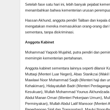
Setelah fase satu hari ini, lebih banyak pejabat keme
menambahkan bahwa kementerian urusan perempuan
Hassan Akhund, anggota pendiri Taliban dan kepala
mengatakan mereka memasukkan orang-orang dari la
sementara, tanpa diskriminasi.
Anggota Kabinet
Mohammad Yaqoob Mujahid, putra pendiri dan pemimp
memimpin kementerian pertahanan.
Anggota kabinet sementara lainnya seperti dilansir K
Muttaqi (Menteri Luar Negeri), Abas Stanikzai (Wakil
Mawlawi Noor Mohammad Saqib (Menteri haji dan ur
Kehakiman), Hidayatullah Badri (Menteri Perdaganga
Kesukuan), Mullah Mohammad Younus Akhundzada (M
Abdul Manan Omari (Menteri Pekerjaan Umum), Mu
Perminyakan), Mullah Abdul Latif Mansoor (Menteri A
Penerbangan Sipil dan Transportasi), Maulvi Noorull