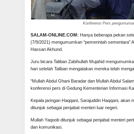
Konferensi Pers pengumuman
SALAM-ONLINE.COM:
Hanya beberapa pekan setel
(7/9/2021) mengumumkan “pemerintah sementara” A
Hassan Akhund.
Juru bicara Taliban Zabihullah Mujahid mengumumkan
hari setelah Taliban mengatakan mereka telah mengam
“Mullah Abdul Ghani Baradar dan Mullah Abdul Salam
konferensi pers di Gedung Kementerian Informasi Kab
Kepala jaringan Haqqani, Sarajuddin Haqqani, akan m
ditunjuk sebagai penjabat menteri luar negeri.
Mullah Yaqoob ditunjuk sebagai penjabat menteri pe
dan komunikasi.