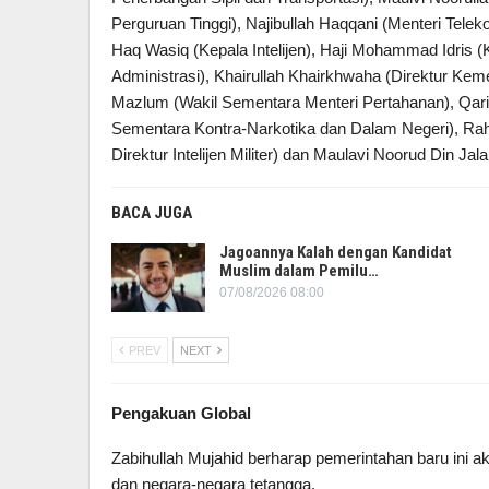
Perguruan Tinggi), Najibullah Haqqani (Menteri Tele
Haq Wasiq (Kepala Intelijen), Haji Mohammad Idris 
Administrasi), Khairullah Khairkhwaha (Direktur Ke
Mazlum (Wakil Sementara Menteri Pertahanan), Qari 
Sementara Kontra-Narkotika dan Dalam Negeri), Rahmat
Direktur Intelijen Militer) dan Maulavi Noorud Din Ja
BACA JUGA
Jagoannya Kalah dengan Kandidat
Muslim dalam Pemilu…
07/08/2026 08:00
PREV
NEXT
Pengakuan Global
Zabihullah Mujahid berharap pemerintahan baru ini a
dan negara-negara tetangga.