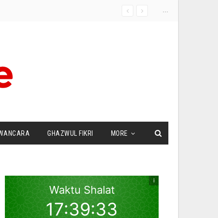
...
WANCARA
GHAZWUL FIKRI
MORE