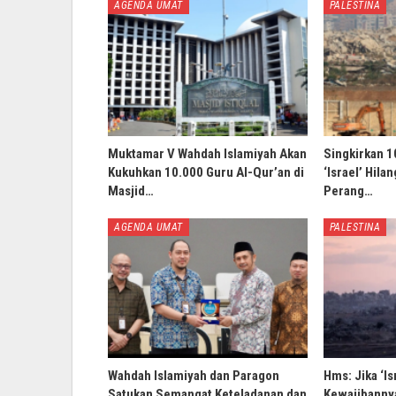
AGENDA UMAT
PALESTINA
Muktamar V Wahdah Islamiyah Akan
Singkirkan 1
Kukuhkan 10.000 Guru Al-Qur’an di
‘Israel’ Hila
Masjid…
Perang…
AGENDA UMAT
PALESTINA
Wahdah Islamiyah dan Paragon
Hms: Jika ‘Is
Satukan Semangat Keteladanan dan
Kewajibannya