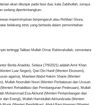
nterian akan ditunjuk pada fase dua, kata Zabihullah, seraya
 sedang dipertimbangkan.
 dewan kepemimpinan berpengaruh atau Rehbari Shura,
tar belakang etnis yang berbeda dalam pemerintahan
in tertinggi Taliban Mullah Omar Rahimahullah, sementara
antor Berita
Anadolu,
Selasa (7/9/2021) adalah Amir Khan
 Menteri Luar Negeri), Qari Din Hanif (Menteri Ekonomi),
usan agama), Mawlawi Abdul Hakim Sharie (Menteri
n), Mullah Noorullah Noori (Menteri Perbatasan dan Urusan
enteri Rehabilitasi dan Pembangunan Pedesaan), Mullah
llah Mohammad Esa Akhund (Menteri Pertambangan dan
ir dan Energi), Mullah Hamidullah Akhundzada (Menteri
ah Munir (Menteri Pendidikan), Abdul Baqi Haqqani (Mneteri