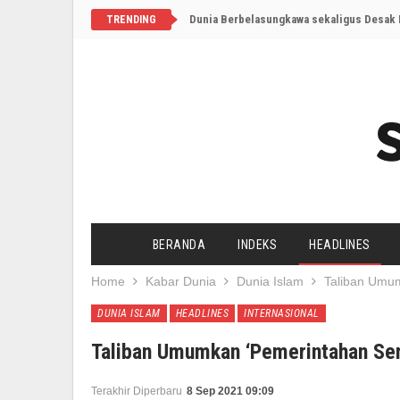
Dunia Berbelasungkawa sekaligus Desak I
TRENDING
BERANDA
INDEKS
HEADLINES
Home
Kabar Dunia
Dunia Islam
Taliban Umum
DUNIA ISLAM
HEADLINES
INTERNASIONAL
Taliban Umumkan ‘Pemerintahan Se
Terakhir Diperbaru
8 Sep 2021 09:09