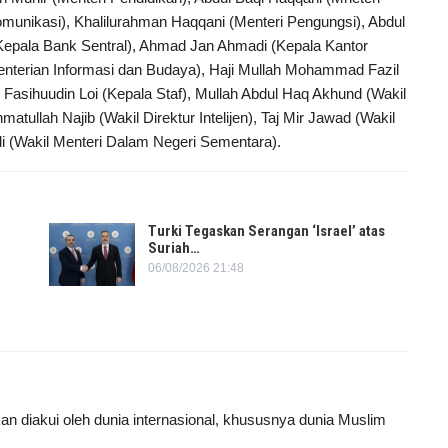
komunikasi), Khalilurahman Haqqani (Menteri Pengungsi), Abdul
(Kepala Bank Sentral), Ahmad Jan Ahmadi (Kepala Kantor
menterian Informasi dan Budaya), Haji Mullah Mohammad Fazil
Fasihuudin Loi (Kepala Staf), Mullah Abdul Haq Akhund (Wakil
ullah Najib (Wakil Direktur Intelijen), Taj Mir Jawad (Wakil
lali (Wakil Menteri Dalam Negeri Sementara).
Turki Tegaskan Serangan ‘Israel’ atas
Suriah…
06/08/2026 21:48
kan diakui oleh dunia internasional, khususnya dunia Muslim