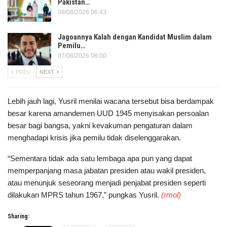
Pakistan…
09/08/2026 06:43
Jagoannya Kalah dengan Kandidat Muslim dalam
Pemilu…
07/08/2026 08:00
PREV
NEXT
Lebih jauh lagi, Yusril menilai wacana tersebut bisa berdampak
besar karena amandemen UUD 1945 menyisakan persoalan
besar bagi bangsa, yakni kevakuman pengaturan dalam
menghadapi krisis jika pemilu tidak diselenggarakan.
“Sementara tidak ada satu lembaga apa pun yang dapat
memperpanjang masa jabatan presiden atau wakil presiden,
atau menunjuk seseorang menjadi penjabat presiden seperti
dilakukan MPRS tahun 1967,” pungkas Yusril.
(rmol)
Sharing: