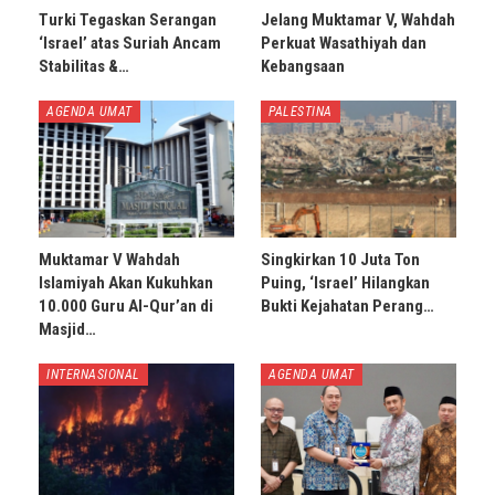
Turki Tegaskan Serangan
Jelang Muktamar V, Wahdah
‘Israel’ atas Suriah Ancam
Perkuat Wasathiyah dan
Stabilitas &…
Kebangsaan
AGENDA UMAT
PALESTINA
Muktamar V Wahdah
Singkirkan 10 Juta Ton
Islamiyah Akan Kukuhkan
Puing, ‘Israel’ Hilangkan
10.000 Guru Al-Qur’an di
Bukti Kejahatan Perang…
Masjid…
INTERNASIONAL
AGENDA UMAT