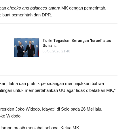
ngan
checks and balances
antara MK dengan pemerintah.
dibuat pemerintah dan DPR.
Turki Tegaskan Serangan ‘Israel’ atas
Suriah…
06/08/2026 21:48
hkan, fakta dan praktik persidangan menunjukkan bahwa
ntingan untuk mempertahankan UU agar tidak dibatalkan MK,”
iden Joko Widodo, Idayati, di Solo pada 26 Mei lalu.
oko Widodo.
 Usman masih menjabat sebagai Ketua MK.