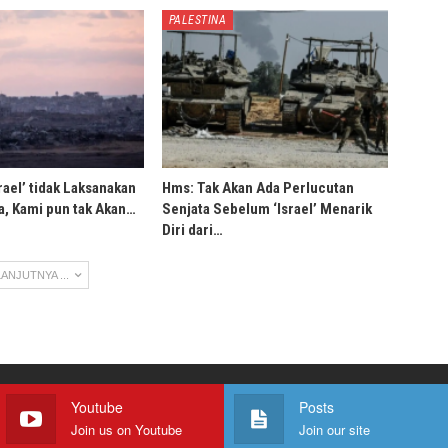
PALESTINA
rael’ tidak Laksanakan
Hms: Tak Akan Ada Perlucutan
, Kami pun tak Akan…
Senjata Sebelum ‘Israel’ Menarik
Diri dari…
ANJUTNYA ...
Youtube
Posts
Join us on Youtube
Join our site