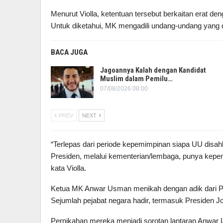
Menurut Violla, ketentuan tersebut berkaitan erat de
Untuk diketahui, MK mengadili undang-undang yang 
BACA JUGA
Jagoannya Kalah dengan Kandidat
Muslim dalam Pemilu…
07/08/2026 08:00
PREV
NEXT
“Terlepas dari periode kepemimpinan siapa UU disa
Presiden, melalui kementerian/lembaga, punya kepe
kata Violla.
Ketua MK Anwar Usman menikah dengan adik dari Pres
Sejumlah pejabat negara hadir, termasuk Presiden J
Pernikahan mereka menjadi sorotan lantaran Anwar