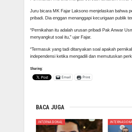
Juru bicara MK Fajar Laksono menjelaskan bahwa p
pribadi. Dia enggan menanggapi kecurigaan publik t
“Pernikahan itu adalah urusan pribadi Pak Anwar Usm
menyangkut soal itu,” ujar Fajar.
“Termasuk yang tadi ditanyakan soal apakah pernikah
independensi ketika mengadili dan memutuskan perka
Sharing:
Email
Print
BACA JUGA
INTERNASIONAL
INTERNASION