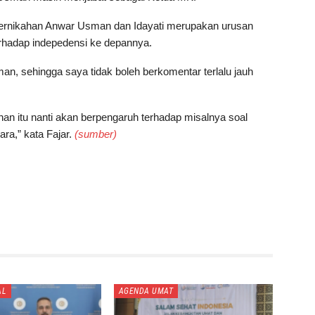
ernikahan Anwar Usman dan Idayati merupakan urusan
erhadap indepedensi ke depannya.
an, sehingga saya tidak boleh berkomentar terlalu jauh
an itu nanti akan berpengaruh terhadap misalnya soal
ra,” kata Fajar.
(sumber)
AL
AGENDA UMAT