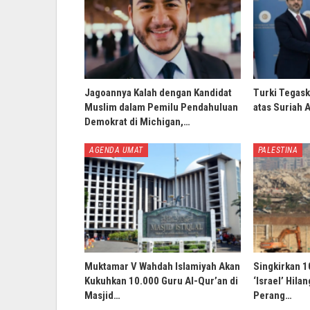
Jagoannya Kalah dengan Kandidat
Turki Tegask
Muslim dalam Pemilu Pendahuluan
atas Suriah 
Demokrat di Michigan,…
AGENDA UMAT
PALESTINA
Muktamar V Wahdah Islamiyah Akan
Singkirkan 1
Kukuhkan 10.000 Guru Al-Qur’an di
‘Israel’ Hila
Masjid…
Perang…