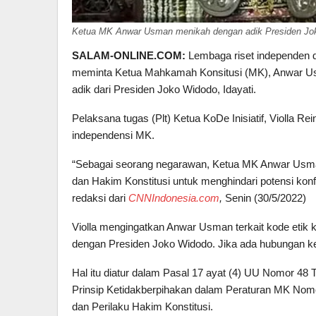
Ketua MK Anwar Usman menikah dengan adik Presiden Jok
SALAM-ONLINE.COM:
Lembaga riset independen di
meminta Ketua Mahkamah Konsitusi (MK), Anwar Us
adik dari Presiden Joko Widodo, Idayati.
Pelaksana tugas (Plt) Ketua KoDe Inisiatif, Violla 
independensi MK.
“Sebagai seorang negarawan, Ketua MK Anwar Usman
dan Hakim Konstitusi untuk menghindari potensi konfl
redaksi dari
CNNIndonesia.com
,
Senin (30/5/2022)
Violla mengingatkan Anwar Usman terkait kode etik k
dengan Presiden Joko Widodo. Jika ada hubungan ke
Hal itu diatur dalam Pasal 17 ayat (4) UU Nomor 4
Prinsip Ketidakberpihakan dalam Peraturan MK Nom
dan Perilaku Hakim Konstitusi.