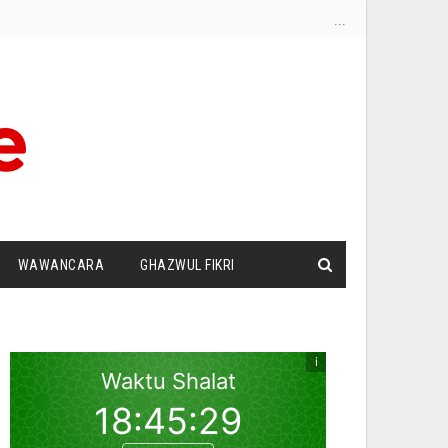
...
WAWANCARA
GHAZWUL FIKRI
I
SURAT PEMBACA
ZIONISME
DUT PANDANG
SILATURRAHIM