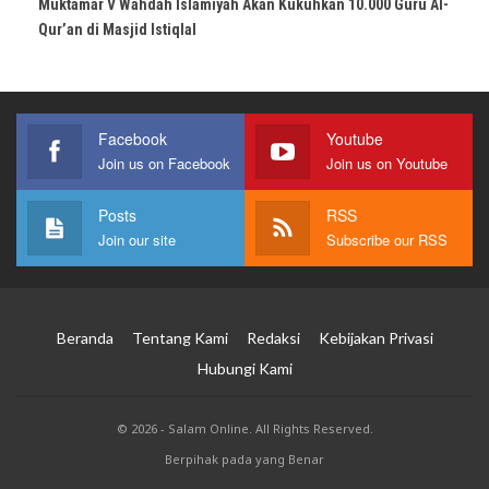
Muktamar V Wahdah Islamiyah Akan Kukuhkan 10.000 Guru Al-
Qur’an di Masjid Istiqlal
Facebook
Youtube
Join us on Facebook
Join us on Youtube
Posts
RSS
Join our site
Subscribe our RSS
Beranda
Tentang Kami
Redaksi
Kebijakan Privasi
Hubungi Kami
© 2026 - Salam Online. All Rights Reserved.
Berpihak pada yang Benar