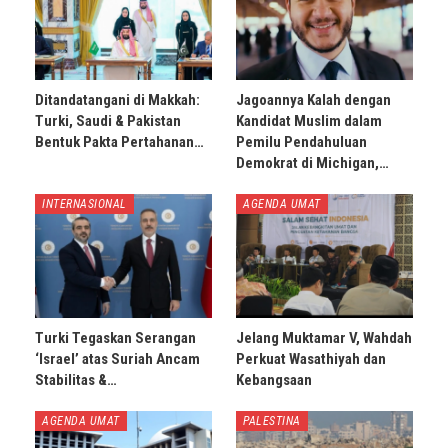
Ditandatangani di Makkah:
Jagoannya Kalah dengan
Turki, Saudi & Pakistan
Kandidat Muslim dalam
Bentuk Pakta Pertahanan…
Pemilu Pendahuluan
Demokrat di Michigan,…
INTERNASIONAL
AGENDA UMAT
Turki Tegaskan Serangan
Jelang Muktamar V, Wahdah
‘Israel’ atas Suriah Ancam
Perkuat Wasathiyah dan
Stabilitas &…
Kebangsaan
AGENDA UMAT
PALESTINA