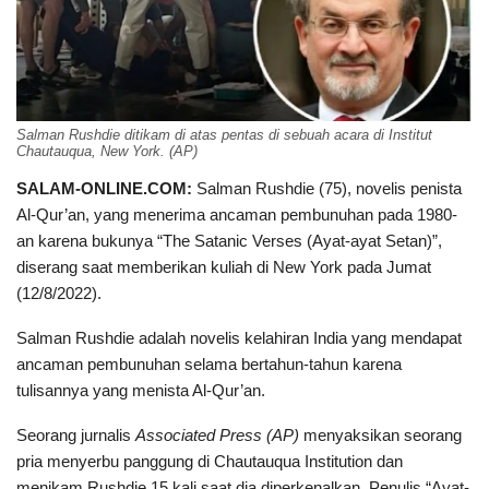
Salman Rushdie ditikam di atas pentas di sebuah acara di Institut
Chautauqua, New York. (AP)
SALAM-ONLINE.COM:
Salman Rushdie (75), novelis penista
Al-Qur’an, yang menerima ancaman pembunuhan pada 1980-
an karena bukunya “The Satanic Verses (Ayat-ayat Setan)”,
diserang saat memberikan kuliah di New York pada Jumat
(12/8/2022).
Salman Rushdie adalah novelis kelahiran India yang mendapat
ancaman pembunuhan selama bertahun-tahun karena
tulisannya yang menista Al-Qur’an.
Seorang jurnalis
Associated Press (AP)
menyaksikan seorang
pria menyerbu panggung di Chautauqua Institution dan
menikam Rushdie 15 kali saat dia diperkenalkan. Penulis “Ayat-