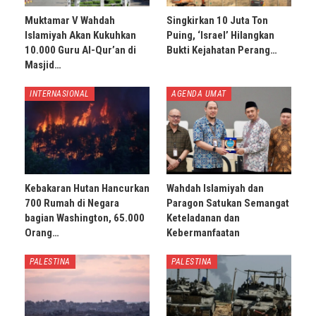
Muktamar V Wahdah
Singkirkan 10 Juta Ton
Islamiyah Akan Kukuhkan
Puing, ‘Israel’ Hilangkan
10.000 Guru Al-Qur’an di
Bukti Kejahatan Perang…
Masjid…
INTERNASIONAL
AGENDA UMAT
Kebakaran Hutan Hancurkan
Wahdah Islamiyah dan
700 Rumah di Negara
Paragon Satukan Semangat
bagian Washington, 65.000
Keteladanan dan
Orang…
Kebermanfaatan
PALESTINA
PALESTINA