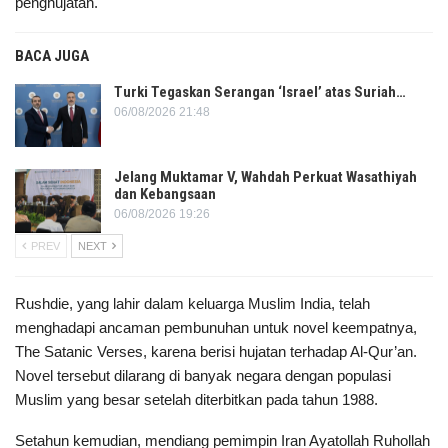
penghujatan.
BACA JUGA
Turki Tegaskan Serangan ‘Israel’ atas Suriah…
06/08/2026 21:48
Jelang Muktamar V, Wahdah Perkuat Wasathiyah
dan Kebangsaan
06/08/2026 19:26
PREV
NEXT
Rushdie, yang lahir dalam keluarga Muslim India, telah
menghadapi ancaman pembunuhan untuk novel keempatnya,
The Satanic Verses, karena berisi hujatan terhadap Al-Qur’an.
Novel tersebut dilarang di banyak negara dengan populasi
Muslim yang besar setelah diterbitkan pada tahun 1988.
Setahun kemudian, mendiang pemimpin Iran Ayatollah Ruhollah