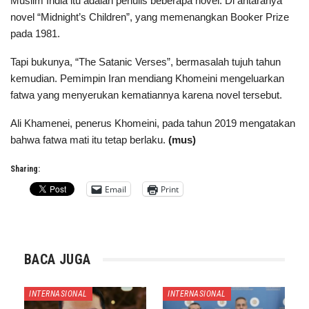
Muslim India itu adalah penulis beberapa novel. Di antaranya
novel “Midnight’s Children”, yang memenangkan Booker Prize
pada 1981.
Tapi bukunya, “The Satanic Verses”, bermasalah tujuh tahun
kemudian. Pemimpin Iran mendiang Khomeini mengeluarkan
fatwa yang menyerukan kematiannya karena novel tersebut.
Ali Khamenei, penerus Khomeini, pada tahun 2019 mengatakan
bahwa fatwa mati itu tetap berlaku.
(mus)
Sharing:
Email
Print
BACA JUGA
INTERNASIONAL
INTERNASIONAL