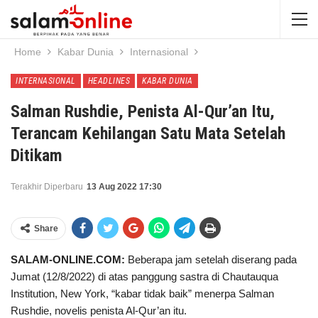
Home
Kabar Dunia
Internasional
INTERNASIONAL
HEADLINES
KABAR DUNIA
Salman Rushdie, Penista Al-Qur’an Itu,
Terancam Kehilangan Satu Mata Setelah
Ditikam
Terakhir Diperbaru
13 Aug 2022 17:30
Share
SALAM-ONLINE.COM:
Beberapa jam setelah diserang pada
Jumat (12/8/2022) di atas panggung sastra di Chautauqua
Institution, New York, “kabar tidak baik” menerpa Salman
Rushdie, novelis penista Al-Qur’an itu.