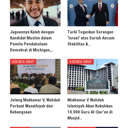
Jagoannya Kalah dengan
Turki Tegaskan Serangan
Kandidat Muslim dalam
‘Israel’ atas Suriah Ancam
Pemilu Pendahuluan
Stabilitas &…
Demokrat di Michigan,…
AGENDA UMAT
AGENDA UMAT
Jelang Muktamar V, Wahdah
Muktamar V Wahdah
Perkuat Wasathiyah dan
Islamiyah Akan Kukuhkan
Kebangsaan
10.000 Guru Al-Qur’an di
Masjid…