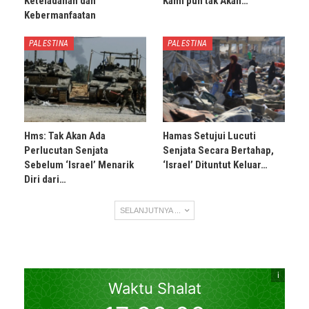
Keteladanan dan
Kami pun tak Akan…
Kebermanfaatan
PALESTINA
PALESTINA
Hms: Tak Akan Ada
Hamas Setujui Lucuti
Perlucutan Senjata
Senjata Secara Bertahap,
Sebelum ‘Israel’ Menarik
‘Israel’ Dituntut Keluar…
Diri dari…
SELANJUTNYA ...