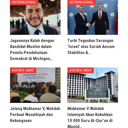
INTERNASIONAL
INTERNASIONAL
Jagoannya Kalah dengan
Turki Tegaskan Serangan
Kandidat Muslim dalam
‘Israel’ atas Suriah Ancam
Pemilu Pendahuluan
Stabilitas &…
Demokrat di Michigan,…
AGENDA UMAT
AGENDA UMAT
Jelang Muktamar V, Wahdah
Muktamar V Wahdah
Perkuat Wasathiyah dan
Islamiyah Akan Kukuhkan
Kebangsaan
10.000 Guru Al-Qur’an di
Masjid…