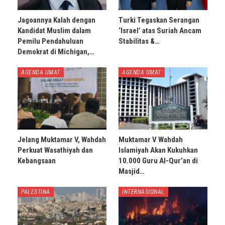
Jagoannya Kalah dengan
Turki Tegaskan Serangan
Kandidat Muslim dalam
‘Israel’ atas Suriah Ancam
Pemilu Pendahuluan
Stabilitas &…
Demokrat di Michigan,…
AGENDA UMAT
AGENDA UMAT
Jelang Muktamar V, Wahdah
Muktamar V Wahdah
Perkuat Wasathiyah dan
Islamiyah Akan Kukuhkan
Kebangsaan
10.000 Guru Al-Qur’an di
Masjid…
PALESTINA
INTERNASIONAL