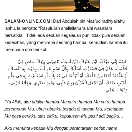
SALAM-ONLINE.COM:
Dari Abdullah bin Mas’ud radhiyallahu
‘anhu, ia berkata: “Rasulullah shallallahu ‘alaihi wasallam
bersabda: “Tidak ada sebuah kegalauan pun, tidak pula sebuah
kesedihan, yang menimpa seorang hamba, kemudian hamba itu
membaca doa berikut:
اللهُمَّ إِنِّي عَبْدُكَ، ابْنُ عَبْدِكَ، ابْنُ أَمَتِكَ، نَاصِيَتِي بِيَدِكَ، مَاضٍ فِيَّ
حُكْمُكَ، عَدْلٌ فِيَّ قَضَاؤُكَ، أَسْأَلُكَ بِكُلِّ اسْمٍ هُوَ لَكَ سَمَّيْتَ بِهِ نَفْسَكَ،
أَوْ عَلَّمْتَهُ أَحَدًا مِنْ خَلْقِكَ، أَوْ أَنْزَلْتَهُ فِي كِتَابِكَ، أَوِ اسْتَأْثَرْتَ بِهِ فِي عِلْمِ
الْغَيْبِ عِنْدَكَ، أَنْ تَجْعَلَ الْقُرْآنَ رَبِيعَ قَلْبِي، وَنُورَ صَدْرِي، وَجِلَاءَ حُزْنِي،
وَذَهَابَ هَمِّي،
“
Ya Allah, aku adalah hamba-Mu putra hamba-Mu putra hamba
perempuan-Mu, ubun-ubunku berada di tangan-Mu, ketetapan-
Mu pasti berlaku atas diriku, keputusan-Mu pasti adil bagiku…
Aku meminta kepada-Mu dengan perantaraan setiap nama