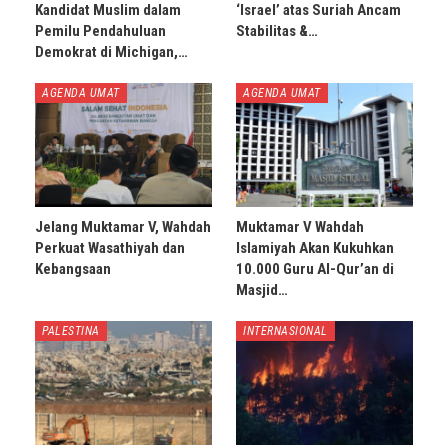
Kandidat Muslim dalam
‘Israel’ atas Suriah Ancam
Pemilu Pendahuluan
Stabilitas &…
Demokrat di Michigan,…
AGENDA UMAT
AGENDA UMAT
Jelang Muktamar V, Wahdah
Muktamar V Wahdah
Perkuat Wasathiyah dan
Islamiyah Akan Kukuhkan
Kebangsaan
10.000 Guru Al-Qur’an di
Masjid…
PALESTINA
INTERNASIONAL