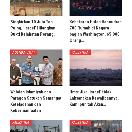
Singkirkan 10 Juta Ton
Kebakaran Hutan Hancurkan
Puing, ‘Israel’ Hilangkan
700 Rumah di Negara
Bukti Kejahatan Perang…
bagian Washington, 65.000
Orang…
AGENDA UMAT
PALESTINA
Wahdah Islamiyah dan
Hms: Jika ‘Israel’ tidak
Paragon Satukan Semangat
Laksanakan Kewajibannya,
Keteladanan dan
Kami pun tak Akan…
Kebermanfaatan
PALESTINA
PALESTINA