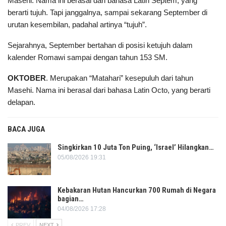
Masehi. Nama ini berasal dari bahasa Latin Septem, yang
berarti tujuh. Tapi janggalnya, sampai sekarang September di
urutan kesembilan, padahal artinya “tujuh”.
Sejarahnya, September bertahan di posisi ketujuh dalam
kalender Romawi sampai dengan tahun 153 SM.
OKTOBER
. Merupakan “Matahari” kesepuluh dari tahun
Masehi. Nama ini berasal dari bahasa Latin Octo, yang berarti
delapan.
BACA JUGA
Singkirkan 10 Juta Ton Puing, ‘Israel’ Hilangkan…
05/08/2026 19:31
Kebakaran Hutan Hancurkan 700 Rumah di Negara
bagian…
04/08/2026 17:28
PREV
NEXT