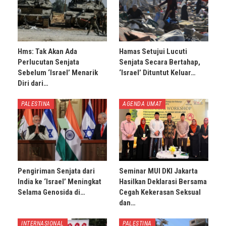
Hms: Tak Akan Ada
Hamas Setujui Lucuti
Perlucutan Senjata
Senjata Secara Bertahap,
Sebelum ‘Israel’ Menarik
‘Israel’ Dituntut Keluar…
Diri dari…
PALESTINA
AGENDA UMAT
Pengiriman Senjata dari
Seminar MUI DKI Jakarta
India ke ‘Israel’ Meningkat
Hasilkan Deklarasi Bersama
Selama Genosida di…
Cegah Kekerasan Seksual
dan…
INTERNASIONAL
PALESTINA