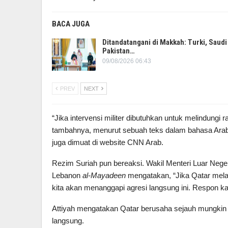
BACA JUGA
Ditandatangani di Makkah: Turki, Saudi
Pakistan…
09/08/2026 06:43
PREV
NEXT
“Jika intervensi militer dibutuhkan untuk melindungi
tambahnya, menurut sebuah teks dalam bahasa Arab y
juga dimuat di website CNN Arab.
Rezim Suriah pun bereaksi. Wakil Menteri Luar Negeri
Lebanon
al-Mayadeen
mengatakan, “Jika Qatar mela
kita akan menanggapi agresi langsung ini. Respon k
Attiyah mengatakan Qatar berusaha sejauh mungkin un
langsung.