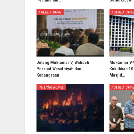
AGENDA UMAT
AGENDA UMA
Jelang Muktamar V, Wahdah
Muktamar V 
Perkuat Wasathiyah dan
Kukuhkan 10.
Kebangsaan
Masjid…
INTERNASIONAL
AGENDA UMA