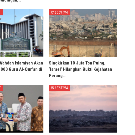
T
PALESTINA
Wahdah Islamiyah Akan
Singkirkan 10 Juta Ton Puing,
000 Guru Al-Qur’an di
‘Israel’ Hilangkan Bukti Kejahatan
Perang…
T
PALESTINA