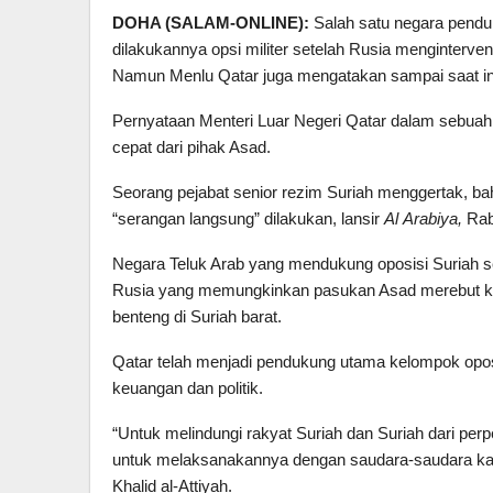
DOHA (
SALAM-ONLINE
)
:
Salah satu negara pendu
dilakukannya opsi militer setelah Rusia menginterve
Namun Menlu Qatar juga mengatakan sampai saat ini m
Pernyataan Menteri Luar Negeri Qatar dalam sebua
cepat dari pihak Asad.
Seorang pejabat senior rezim Suriah menggertak, 
“serangan langsung” dilakukan, lansir
Al
A
rabiya,
Rab
Negara Teluk Arab yang mendukung oposisi Suriah s
Rusia yang memungkinkan pasukan Asad merebut 
benteng di Suriah barat.
Qatar telah menjadi pendukung utama kelompok opos
keuangan dan politik.
“Untuk melindungi rakyat Suriah dan Suriah dari p
untuk melaksanakannya dengan saudara-saudara kami S
Khalid al-Attiyah.