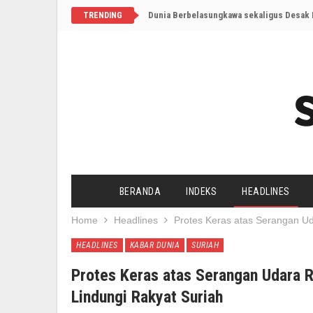
Dunia Berbelasungkawa sekaligus Desak I
TRENDING
BERANDA
INDEKS
HEADLINES
Home
Headlines
Protes Keras atas Serangan Uda
HEADLINES
KABAR DUNIA
SURIAH
Protes Keras atas Serangan Udara Ru
Lindungi Rakyat Suriah