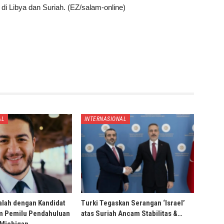
i Libya dan Suriah. (EZ/salam-online)
AL
INTERNASIONAL
alah dengan Kandidat
Turki Tegaskan Serangan ‘Israel’
m Pemilu Pendahuluan
atas Suriah Ancam Stabilitas &…
 Michigan,…