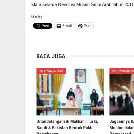
Islam selama Revolusi Musim Semi Arab tahun 2011 d
Sharing:
Email
Print
BACA JUGA
INTERNASIONAL
INTERNASION
Ditandatangani di Makkah: Turki,
Jagoannya K
Saudi & Pakistan Bentuk Pakta
Muslim dala
Pertahanan…
Demokrat di