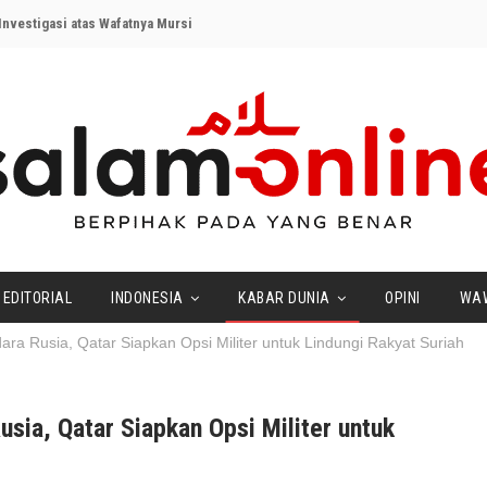
nvestigasi atas Wafatnya Mursi
EDITORIAL
INDONESIA
KABAR DUNIA
OPINI
WA
ra Rusia, Qatar Siapkan Opsi Militer untuk Lindungi Rakyat Suriah
sia, Qatar Siapkan Opsi Militer untuk