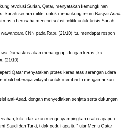
kung revolusi Suriah, Qatar, menyatakan kemungkinan
nsi Suriah secara militer untuk mendukung rezim Basyar Asad.
asih berusaha mencari solusi politik untuk krisis Suriah.
h wawancara CNN pada Rabu (21/10) itu, mendapat respon
bahwa Damaskus akan menanggapi dengan keras jika
u (21/10).
eperti Qatar menyatakan protes keras atas serangan udara
kembali beberapa wilayah untuk membantu mengamankan
isi anti-Asad, dengan menyediakan senjata serta dukungan
erpecahan, kita tidak akan mengenyampingkan usaha apapun
audi dan Turki, tidak peduli apa itu,” ujar Menlu Qatar