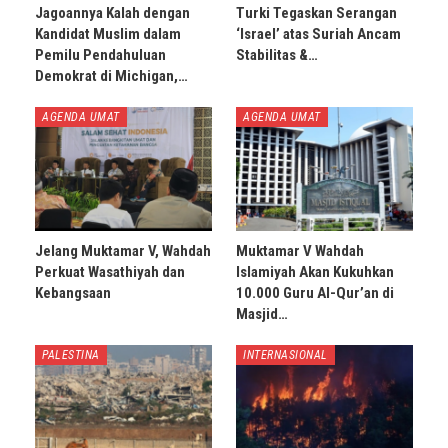
Jagoannya Kalah dengan
Turki Tegaskan Serangan
Kandidat Muslim dalam
‘Israel’ atas Suriah Ancam
Pemilu Pendahuluan
Stabilitas &…
Demokrat di Michigan,…
AGENDA UMAT
AGENDA UMAT
Jelang Muktamar V, Wahdah
Muktamar V Wahdah
Perkuat Wasathiyah dan
Islamiyah Akan Kukuhkan
Kebangsaan
10.000 Guru Al-Qur’an di
Masjid…
PALESTINA
INTERNASIONAL