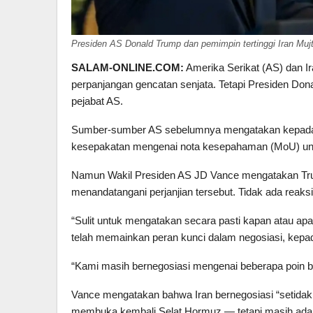
Presiden AS Donald Trump dan pemimpin tertinggi Iran Mu
SALAM-ONLINE.COM:
Amerika Serikat (AS) dan 
perpanjangan gencatan senjata. Tetapi Presiden Dona
pejabat AS.
Sumber-sumber AS sebelumnya mengatakan kepa
kesepakatan mengenai nota kesepahaman (MoU) unt
Namun Wakil Presiden AS JD Vance mengatakan Tr
menandatangani perjanjian tersebut. Tidak ada reaksi 
“Sulit untuk mengatakan secara pasti kapan atau a
telah memainkan peran kunci dalam negosiasi, kepa
“Kami masih bernegosiasi mengenai beberapa poin b
Vance mengatakan bahwa Iran bernegosiasi “setidakny
membuka kembali Selat Hormuz — tetapi masih ada