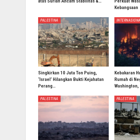
atas Suriah Ancam Stabilitas &…
Perkuat Wasa
Kebangsaan
PALESTINA
INTERNASION
Singkirkan 10 Juta Ton Puing,
Kebakaran H
‘Israel’ Hilangkan Bukti Kejahatan
Rumah di Ne
Perang…
Washington,
PALESTINA
PALESTINA