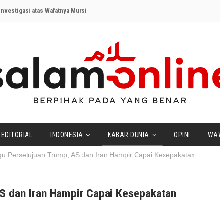
nvestigasi atas Wafatnya Mursi
EDITORIAL
INDONESIA
KABAR DUNIA
OPINI
WA
u Persetujuan Trump, AS dan Iran Hampir Capai Kesepakatan
S dan Iran Hampir Capai Kesepakatan