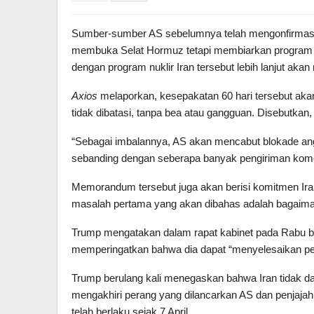
Sumber-sumber AS sebelumnya telah mengonfirmasi l
membuka Selat Hormuz tetapi membiarkan program nuk
dengan program nuklir Iran tersebut lebih lanjut aka
Axios
melaporkan, kesepakatan 60 hari tersebut ak
tidak dibatasi, tanpa bea atau gangguan. Disebutkan
“Sebagai imbalannya, AS akan mencabut blokade angk
sebanding dengan seberapa banyak pengiriman komers
Memorandum tersebut juga akan berisi komitmen Iran 
masalah pertama yang akan dibahas adalah bagaima
Trump mengatakan dalam rapat kabinet pada Rabu b
memperingatkan bahwa dia dapat “menyelesaikan peke
Trump berulang kali menegaskan bahwa Iran tidak da
mengakhiri perang yang dilancarkan AS dan penjajah “
telah berlaku sejak 7 April.