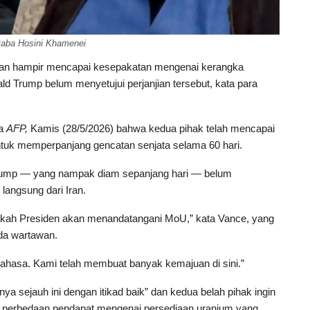
jtaba Hosini Khamenei
Iran hampir mencapai kesepakatan mengenai kerangka
ld Trump belum menyetujui perjanjian tersebut, kata para
da
AFP,
Kamis (28/5/2026) bahwa kedua pihak telah mencapai
uk memperpanjang gencatan senjata selama 60 hari.
ump — yang nampak diam sepanjang hari — belum
langsung dari Iran.
pakah Presiden akan menandatangani MoU,” kata Vance, yang
da wartawan.
ahasa. Kami telah membuat banyak kemajuan di sini.”
a sejauh ini dengan itikad baik” dan kedua belah pihak ingin
 perbedaan pendapat mengenai persediaan uranium yang