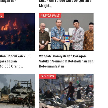
thiyah dan
Kukuhkan 10.000 Guru Al-Qur’an di
Masjid…
AL
AGENDA UMAT
utan Hancurkan 700
Wahdah Islamiyah dan Paragon
gara bagian
Satukan Semangat Keteladanan dan
 65.000 Orang…
Kebermanfaatan
PALESTINA