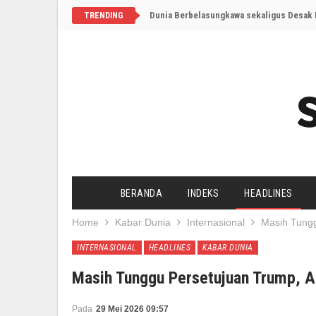
Dunia Berbelasungkawa sekaligus Desak I
TRENDING
BERANDA
INDEKS
HEADLINES
Home
Kabar Dunia
Internasional
Masih Tungg
INTERNASIONAL
HEADLINES
KABAR DUNIA
Masih Tunggu Persetujuan Trump, A
Pada
29 Mei 2026 09:57