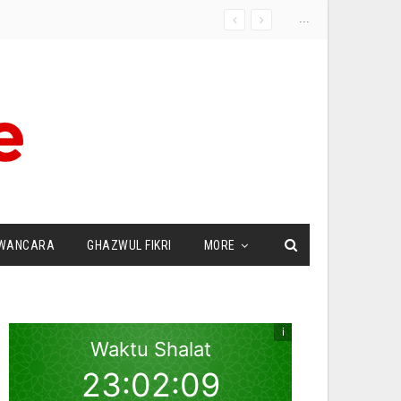
...
WANCARA
GHAZWUL FIKRI
MORE