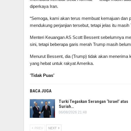
diperkaya Iran.
“Semoga, kami akan terus membuat kemajuan dan pr
mendukung perjanjian tersebut, tetapi jelas itu masi
Menteri Keuangan AS Scott Bessent sebelumnya meng
sini, tetapi beberapa garis merah Trump masih belum 
Menurut Bessent, dia (Trump) tidak akan menerima
yang hebat untuk rakyat Amerika.
‘
Tidak Puas’
BACA JUGA
Turki Tegaskan Serangan ‘Israel’ atas
Suriah…
06/08/2026 21:48
PREV
NEXT