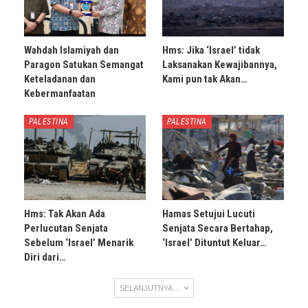
Wahdah Islamiyah dan
Hms: Jika ‘Israel’ tidak
Paragon Satukan Semangat
Laksanakan Kewajibannya,
Keteladanan dan
Kami pun tak Akan…
Kebermanfaatan
PALESTINA
PALESTINA
Hms: Tak Akan Ada
Hamas Setujui Lucuti
Perlucutan Senjata
Senjata Secara Bertahap,
Sebelum ‘Israel’ Menarik
‘Israel’ Dituntut Keluar…
Diri dari…
SELANJUTNYA ...