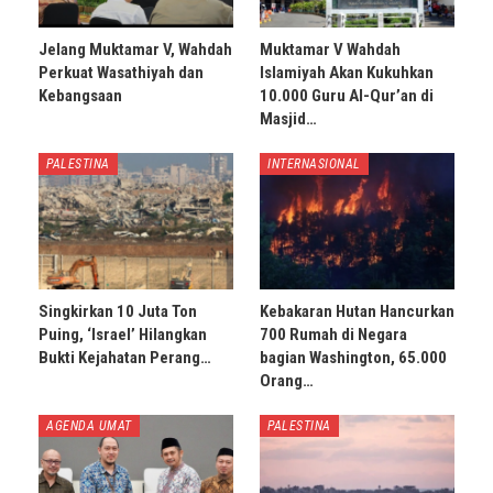
Jelang Muktamar V, Wahdah
Muktamar V Wahdah
Perkuat Wasathiyah dan
Islamiyah Akan Kukuhkan
Kebangsaan
10.000 Guru Al-Qur’an di
Masjid…
PALESTINA
INTERNASIONAL
Singkirkan 10 Juta Ton
Kebakaran Hutan Hancurkan
Puing, ‘Israel’ Hilangkan
700 Rumah di Negara
Bukti Kejahatan Perang…
bagian Washington, 65.000
Orang…
AGENDA UMAT
PALESTINA